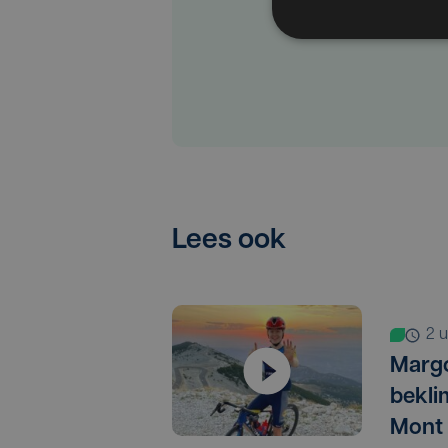
Lees ook
2
Marg
bekli
Mont