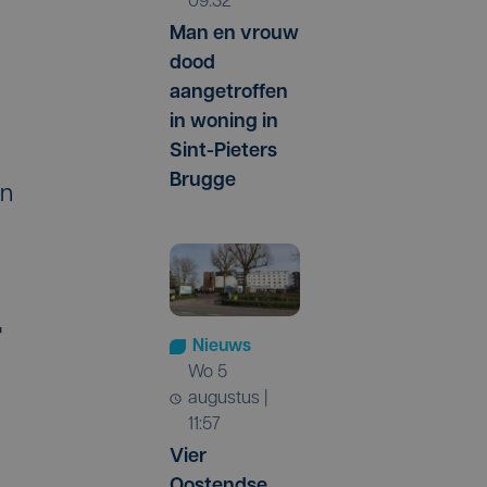
09:32
Man en vrouw
dood
aangetroffen
in woning in
Sint-Pieters
Brugge
an
"
Nieuws
wo 5
augustus |
11:57
Vier
Oostendse