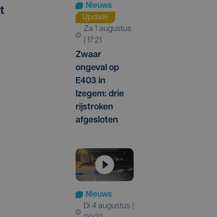
Nieuws
t
Update
za 1 augustus
| 17:21
Zwaar
ongeval op
E403 in
Izegem: drie
rijstroken
afgesloten
Nieuws
di 4 augustus |