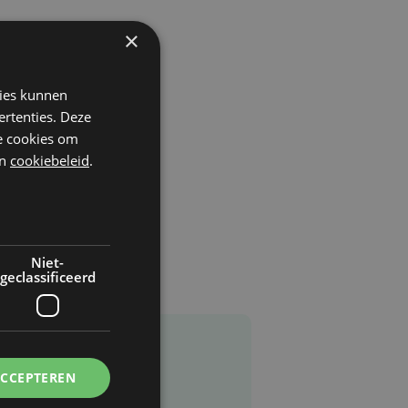
×
kies kunnen
ertenties. Deze
he cookies om
n
cookiebeleid
.
Niet-
geclassificeerd
ACCEPTEREN