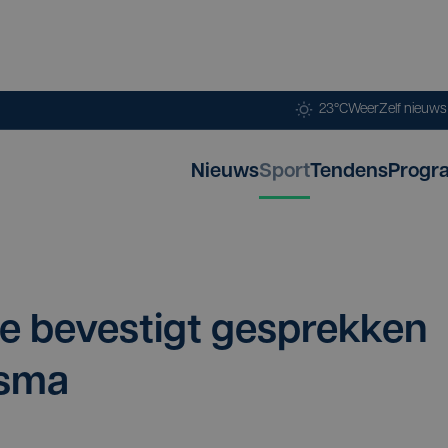
23°C
Weer
Zelf nieuw
Nieuws
Sport
Tendens
Progr
re beves­tigt gesprek­ken
sma