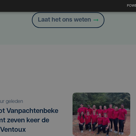
Heb je een taal- of schrijffout opgemerkt in dit artikel?
POWE
Laat het ons weten
 uur geleden
ot Vanpachtenbeke
mt zeven keer de
 Ventoux