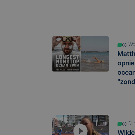
w
Matth
opnie
ocean
"zond
d
Wildc