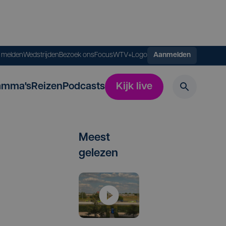
s melden
Wedstrijden
Bezoek ons
FocusWTV+
Logo
Aanmelden
amma's
Reizen
Podcasts
Kijk live
Meest
gelezen