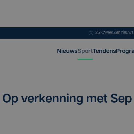
25°C
Weer
Zelf nieuw
Nieuws
Sport
Tendens
Progr
: Op ver­ken­ning met Sep