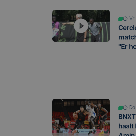
v
Cercl
match
"Er h
d
BNXT 
haalt