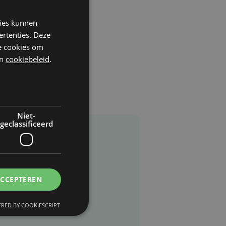
kies kunnen
ertenties. Deze
he cookies om
n
cookiebeleid
.
Niet-
geclassificeerd
ACCEPTEREN
RED BY COOKIESCRIPT