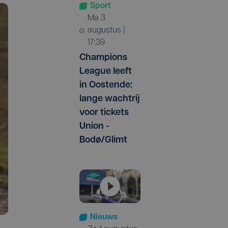
Sport
ma 3
augustus |
17:39
Champions
League leeft
in Oostende:
lange wachtrij
voor tickets
Union -
Bodø/Glimt
Nieuws