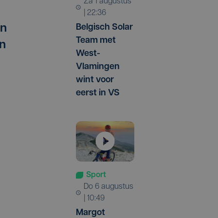
za 1 augustus
| 22:36
Belgisch Solar
an
Team met
an
West-
Vlamingen
wint voor
eerst in VS
Sport
do 6 augustus
| 10:49
Margot