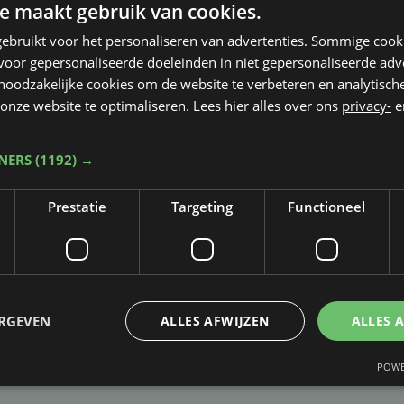
e maakt gebruik van cookies.
ebruikt voor het personaliseren van advertenties. Sommige coo
oor gepersonaliseerde doeleinden in niet gepersonaliseerde adv
 noodzakelijke cookies om de website te verbeteren en analytisc
onze website te optimaliseren. Lees hier alles over ons
privacy-
e
TNERS
(1192) →
Prestatie
Targeting
Functioneel
Taalfout opgemerkt?
Heb je een taal- of schrijffout opgemerkt in dit artikel?
ERGEVEN
ALLES AFWIJZEN
ALLES 
Laat het ons weten
POWE