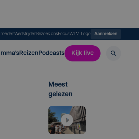
s melden
Wedstrijden
Bezoek ons
FocusWTV+
Logo
Aanmelden
amma's
Reizen
Podcasts
Kijk live
Meest
gelezen