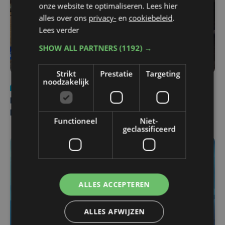
onze website te optimaliseren. Lees hier
alles over ons
privacy-
en
cookiebeleid
.
Lees verder
SHOW ALL PARTNERS
(1192) →
Strikt
Prestatie
Targeting
noodzakelijk
Nieuws
di 4 augustus | 09:32
Man en vrouw dood aangetroffen in woning in Sint-
Pieters Brugge
Functioneel
Niet-
geclassificeerd
ALLES ACCEPTEREN
ALLES AFWIJZEN