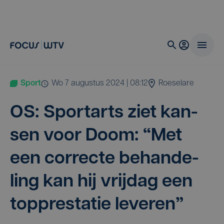
Sport
wo 7 augustus 2024 | 08:12
Roeselare
OS
: Sport­arts ziet kan­
sen voor Doom:
“
Met
een cor­rec­te behan­de­
ling kan hij vrij­dag een
top­pres­ta­tie leveren”