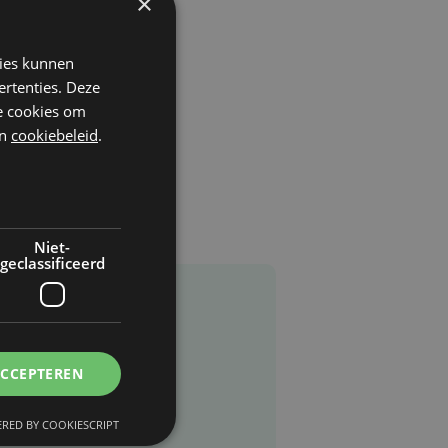
×
kies kunnen
ertenties. Deze
he cookies om
n
cookiebeleid
.
Niet-
geclassificeerd
ACCEPTEREN
RED BY COOKIESCRIPT