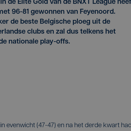
n de Elite Gold van de BNXT League heef
met 96-81 gewonnen van Feyenoord.
er de beste Belgische ploeg uit de
rlandse clubs en zal dus telkens het
e nationale play-offs.
 in evenwicht (47-47) en na het derde kwart ha