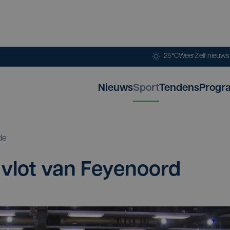
25°C
Weer
Zelf nieuw
Nieuws
Sport
Tendens
Progr
de
t vlot van Feyenoord