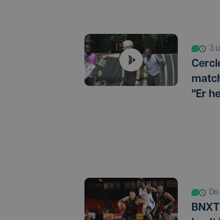
3
Cercl
match
"Er h
d
BNXT 