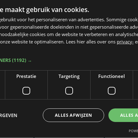
e maakt gebruik van cookies.
ebruikt voor het personaliseren van advertenties. Sommige coo
oor gepersonaliseerde doeleinden in niet gepersonaliseerde adv
 noodzakelijke cookies om de website te verbeteren en analytisc
onze website te optimaliseren. Lees hier alles over ons
privacy-
e
TNERS
(1192) →
Prestatie
Targeting
Functioneel
Taalfout opgemerkt?
Heb je een taal- of schrijffout opgemerkt in dit artikel?
ERGEVEN
ALLES AFWIJZEN
ALLES 
POWE
Laat het ons weten