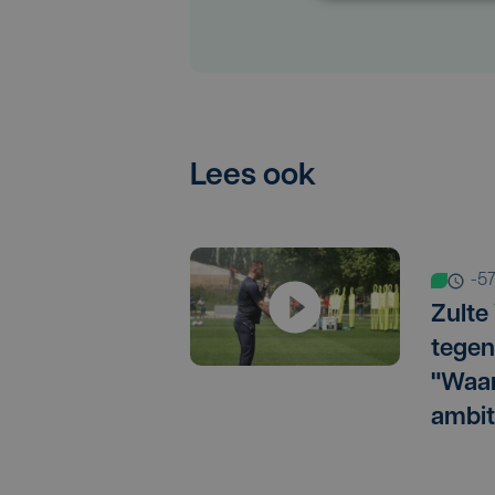
Lees ook
-5
Zulte
tegen
"Waar
ambit