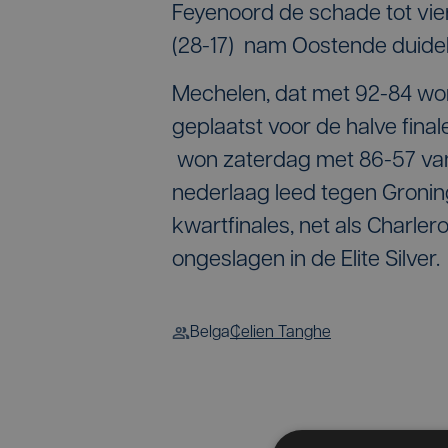
Feyenoord de schade tot vier
(28-17) nam Oostende duidel
Mechelen, dat met 92-84 won
geplaatst voor de halve final
won zaterdag met 86-57 van 
nederlaag leed tegen Groni
kwartfinales, net als Charle
ongeslagen in de Elite Silver.
Belga
Celien Tanghe