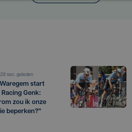
728 sec. geleden
 Waregem start
 Racing Genk:
om zou ik onze
ie beperken?"