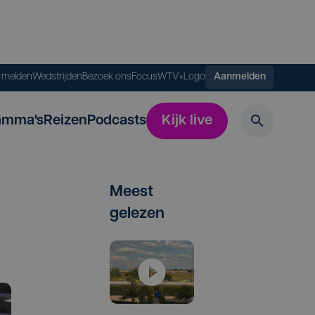
s melden
Wedstrijden
Bezoek ons
FocusWTV+
Logo
Aanmelden
amma's
Reizen
Podcasts
Kijk live
Meest
gelezen