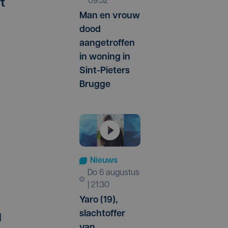
09:32
t
Man en vrouw
dood
aangetroffen
in woning in
Sint-Pieters
Brugge
Nieuws
do 6 augustus
| 21:30
Yaro (19),
slachtoffer
d
van