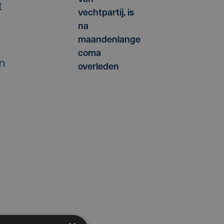
t
vechtpartij, is
na
maandenlange
coma
en
overleden