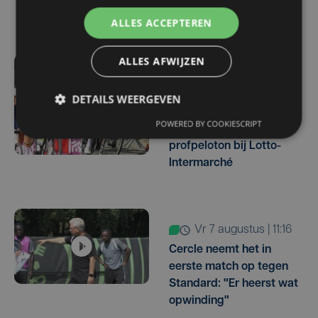
ambitie beperken?"
ALLES ACCEPTEREN
ALLES AFWIJZEN
vr 7 augustus | 16:10
West-Vlamingen Victor
DETAILS WEERGEVEN
Vaneeckhoutte en Milan
POWERED BY COOKIESCRIPT
Donie zetten stap naar
profpeloton bij Lotto-
Intermarché
vr 7 augustus | 11:16
Cercle neemt het in
eerste match op tegen
Standard: "Er heerst wat
opwinding"