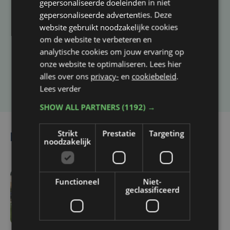
gepersonaliseerde doeleinden in niet
Taalfout opgemerkt?
gepersonaliseerde advertenties. Deze
website gebruikt noodzakelijke cookies
Heb je een taal- of schrijffout opgemerkt in dit
om de website te verbeteren en
artikel?
analytische cookies om jouw ervaring op
onze website te optimaliseren. Lees hier
alles over ons
privacy-
en
cookiebeleid
.
Laat het ons weten
Lees verder
SHOW ALL PARTNERS
(1192) →
Strikt
Prestatie
Targeting
Lees ook
noodzakelijk
Functioneel
Niet-
vr 7 augustus | 16:12
geclassificeerd
Zulte Waregem start
tegen Racing Genk:
"Waarom zou ik onze