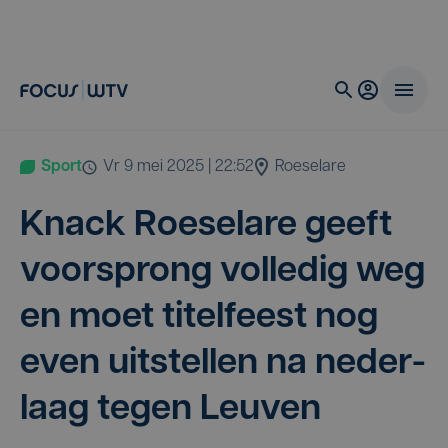
Sport
vr 9 mei 2025 | 22:52
Roeselare
Knack Roe­se­la­re geeft
voor­sprong vol­le­dig weg
en moet titel­feest nog
even uit­stel­len na neder­
laag tegen Leuven