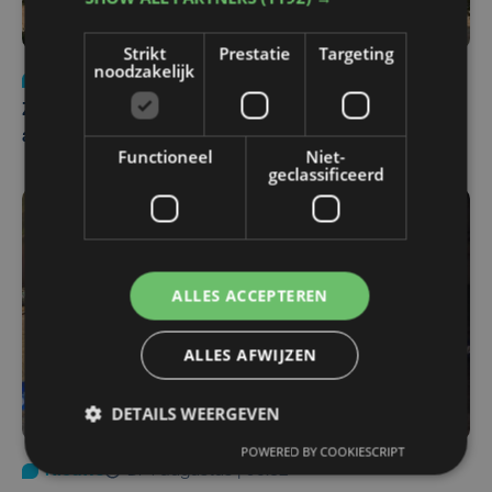
Strikt
Prestatie
Targeting
noodzakelijk
Nieuws
Update
za 1 augustus | 17:21
Zwaar ongeval op E403 in Izegem: drie rijstroken
afgesloten
Functioneel
Niet-
geclassificeerd
ALLES ACCEPTEREN
ALLES AFWIJZEN
DETAILS WEERGEVEN
POWERED BY COOKIESCRIPT
Nieuws
di 4 augustus | 09:32