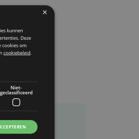
×
l
kies kunnen
ertenties. Deze
he cookies om
n
cookiebeleid
.
Niet-
geclassificeerd
ACCEPTEREN