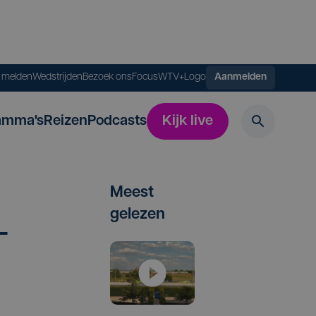
s melden
Wedstrijden
Bezoek ons
FocusWTV+
Logo
Aanmelden
amma's
Reizen
Podcasts
Kijk live
Meest
gelezen
­