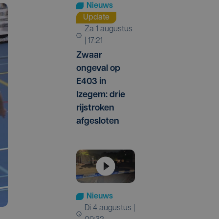
Nieuws
Update
za 1 augustus
| 17:21
Zwaar
ongeval op
E403 in
Izegem: drie
rijstroken
afgesloten
Nieuws
di 4 augustus |