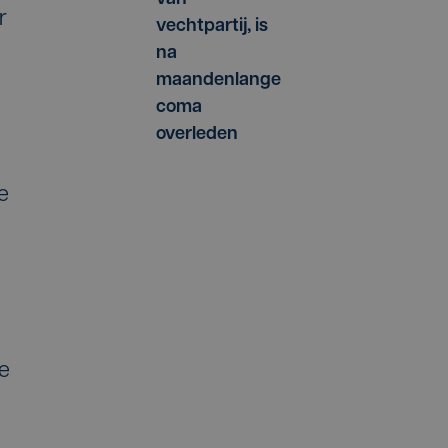
r
vechtpartij, is
na
maandenlange
coma
overleden
e
te