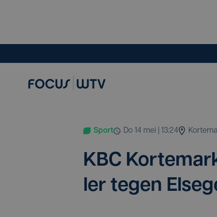
Sport
do 14 mei | 13:24
Kortem
KBC
Kor­te­mark
ler tegen Else