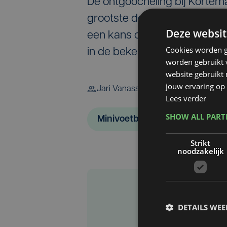
De ontgoocheling bij Kortem
grootste deel van het seizoen
Deze websit
een kans op revanche: op 2
Cookies worden g
in de bekerfinale.
worden gebruikt v
website gebruikt
jouw ervaring op 
Jari Vanassche
Lees verder
SHOW ALL PAR
Minivoetbal
Strikt
noodzakelijk
DETAILS WE