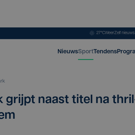
27°C
Weer
Zelf nieuw
Nieuws
Sport
Tendens
Progr
ark
 grijpt naast titel na thril
gem