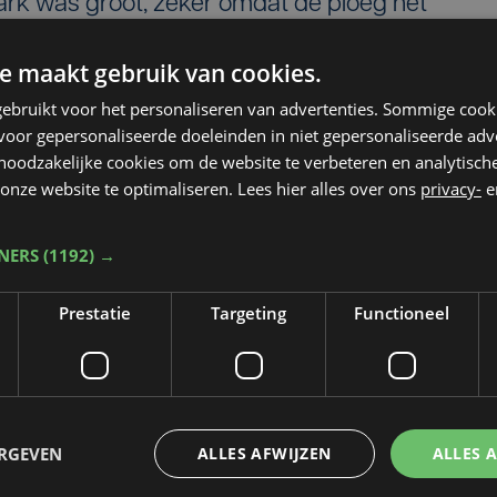
ark was groot, zeker omdat de ploeg het
 aan de leiding stond. Toch krijgt het team sne
e maakt gebruik van cookies.
9 mei ontmoeten beide ploegen elkaar opnieuw
ebruikt voor het personaliseren van advertenties. Sommige coo
oor gepersonaliseerde doeleinden in niet gepersonaliseerde adv
 noodzakelijke cookies om de website te verbeteren en analytisc
onze website te optimaliseren. Lees hier alles over ons
privacy-
e
TNERS
(1192) →
Prestatie
Targeting
Functioneel
Taalfout opgemerkt?
ERGEVEN
ALLES AFWIJZEN
ALLES 
Heb je een taal- of schrijffout opgemerkt in dit artikel?