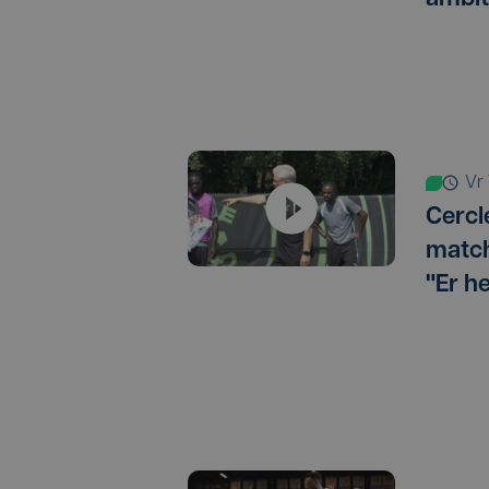
v
Cercl
match
"Er h