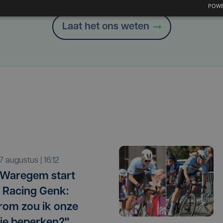
POWE
Laat het ons weten
r 7 augustus | 16:12
 Waregem start
 Racing Genk:
om zou ik onze
ie beperken?"