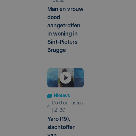
09:32
Man en vrouw
dood
aangetroffen
in woning in
Sint-Pieters
Brugge
Nieuws
do 6 augustus
| 21:30
Yaro (19),
slachtoffer
van