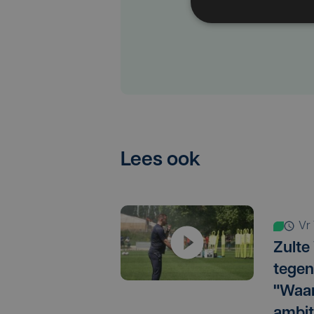
Lees ook
v
Zulte
tegen
"Waar
ambit