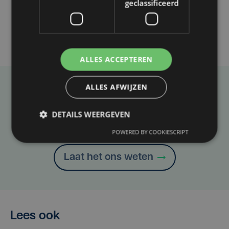
geclassificeerd
ALLES ACCEPTEREN
ALLES AFWIJZEN
Taalfout opgemerkt?
Heb je een taal- of schrijffout opgemerkt in dit
DETAILS WEERGEVEN
artikel?
POWERED BY COOKIESCRIPT
Laat het ons weten
Lees ook