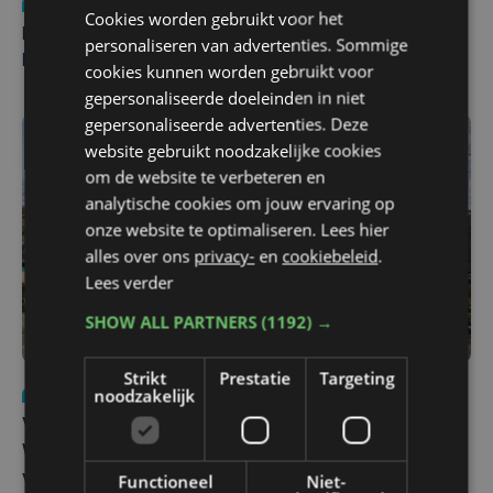
Nieuws
di 4 augustus | 09:32
Cookies worden gebruikt voor het
Man en vrouw dood aangetroffen in woning in Sint-
personaliseren van advertenties. Sommige
Pieters Brugge
cookies kunnen worden gebruikt voor
gepersonaliseerde doeleinden in niet
gepersonaliseerde advertenties. Deze
website gebruikt noodzakelijke cookies
om de website te verbeteren en
analytische cookies om jouw ervaring op
onze website te optimaliseren. Lees hier
alles over ons
privacy-
en
cookiebeleid
.
Lees verder
SHOW ALL PARTNERS
(1192) →
Strikt
Prestatie
Targeting
noodzakelijk
Nieuws
wo 5 augustus | 11:57
Vier Oostendse gynaecologen versterken dienst in AZ
West, dat ook een nieuwe voltijdse gynaecoloog
verwelkomt
Functioneel
Niet-