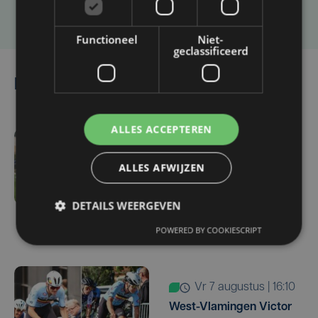
Laat het ons weten
Functioneel
Niet-
geclassificeerd
Lees ook
ALLES ACCEPTEREN
vr 7 augustus | 16:12
ALLES AFWIJZEN
Zulte Waregem start
tegen Racing Genk:
DETAILS WEERGEVEN
"Waarom zou ik onze
ambitie beperken?"
POWERED BY COOKIESCRIPT
vr 7 augustus | 16:10
West-Vlamingen Victor