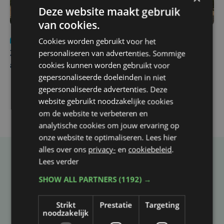
Deze website maakt gebruik
van cookies.
Cookies worden gebruikt voor het
Nieuws
Update
za 1 augustus | 17:21
personaliseren van advertenties. Sommige
Zwaar ongeval op E403 in Izegem: drie rijstroken
cookies kunnen worden gebruikt voor
afgesloten
gepersonaliseerde doeleinden in niet
gepersonaliseerde advertenties. Deze
website gebruikt noodzakelijke cookies
om de website te verbeteren en
analytische cookies om jouw ervaring op
onze website te optimaliseren. Lees hier
alles over ons
privacy-
en
cookiebeleid
.
Lees verder
Taalfout opgemerkt?
SHOW ALL PARTNERS
(1192) →
Heb je een taal- of schrijffout opgemerkt in dit
artikel?
Strikt
Prestatie
Targeting
noodzakelijk