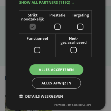
SHOW ALL PARTNERS
(1192) →
Strikt
Prestatie
Targeting
noodzakelijk
Taalfout opgemerkt?
Heb je een taal- of schrijffout opgemerkt in dit
artikel?
Functioneel
Niet-
geclassificeerd
Laat het ons weten
ALLES ACCEPTEREN
Lees ook
ALLES AFWIJZEN
DETAILS WEERGEVEN
-6878 sec. geleden
POWERED BY COOKIESCRIPT
Zulte Waregem start