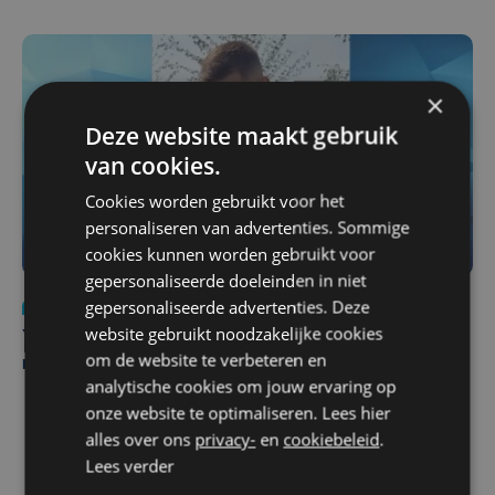
×
Deze website maakt gebruik
van cookies.
Cookies worden gebruikt voor het
personaliseren van advertenties. Sommige
cookies kunnen worden gebruikt voor
gepersonaliseerde doeleinden in niet
gepersonaliseerde advertenties. Deze
Nieuws
do 6 augustus | 21:30
website gebruikt noodzakelijke cookies
Yaro (19), slachtoffer van vechtpartij, is na
om de website te verbeteren en
maandenlange coma overleden
analytische cookies om jouw ervaring op
onze website te optimaliseren. Lees hier
alles over ons
privacy-
en
cookiebeleid
.
Lees verder