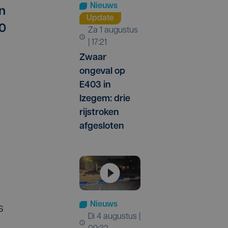
Nieuws
n
Update
00
za 1 augustus
| 17:21
Zwaar
ongeval op
E403 in
Izegem: drie
rijstroken
afgesloten
Nieuws
s
di 4 augustus |