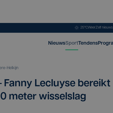
25°C
Weer
Zelf nieuw
Nieuws
Sport
Tendens
Progr
ere-Helkijn
Fan­ny Lecluy­se bereikt
00
meter wisselslag