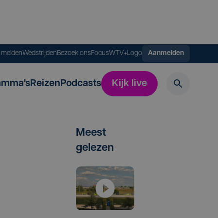
s melden
Wedstrijden
Bezoek ons
FocusWTV+
Logo
Aanmelden
amma's
Reizen
Podcasts
Kijk live
Meest
gelezen