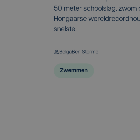
50 meter schoolslag, zwom d
Hongaarse wereldrecordhoud
snelste.
Belga
Ben Storme
Zwemmen