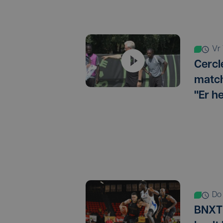
v
Cercl
match
"Er h
d
BNXT 