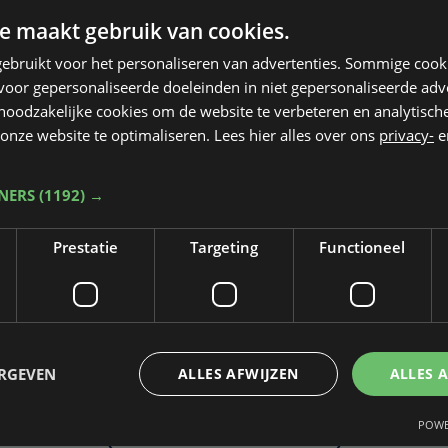
e maakt gebruik van cookies.
ebruikt voor het personaliseren van advertenties. Sommige coo
oor gepersonaliseerde doeleinden in niet gepersonaliseerde adv
 noodzakelijke cookies om de website te verbeteren en analytisc
onze website te optimaliseren. Lees hier alles over ons
privacy-
e
TNERS
(1192) →
Prestatie
Targeting
Functioneel
Taalfout opgemerkt?
Heb je een taal- of schrijffout opgemerkt in dit artikel?
ERGEVEN
ALLES AFWIJZEN
ALLES 
POWE
Laat het ons weten