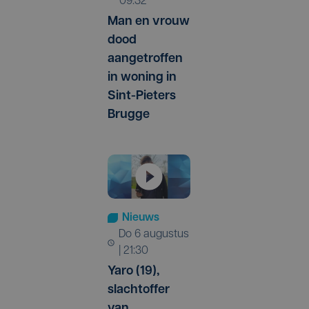
09:32
Man en vrouw
dood
aangetroffen
in woning in
Sint-Pieters
Brugge
Nieuws
do 6 augustus
| 21:30
Yaro (19),
slachtoffer
van