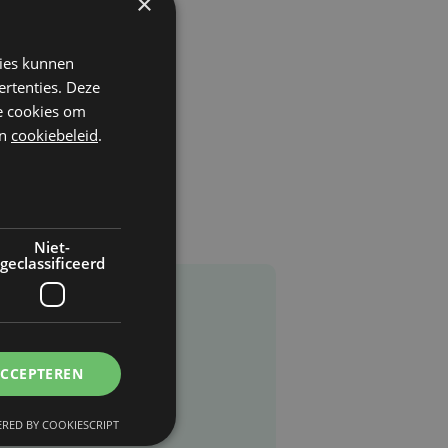
×
kies kunnen
ertenties. Deze
he cookies om
n
cookiebeleid
.
Niet-
geclassificeerd
ACCEPTEREN
RED BY COOKIESCRIPT