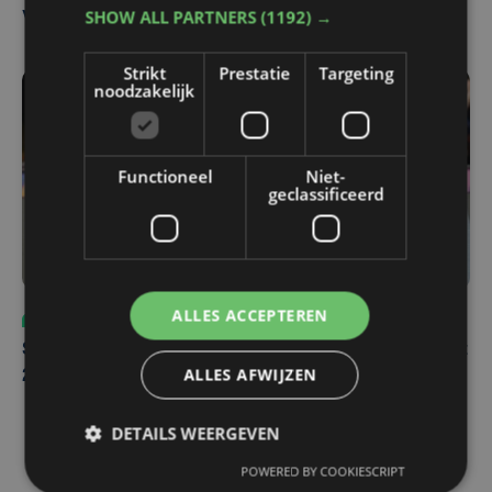
SHOW ALL PARTNERS
(1192) →
Ventoux
Strikt
Prestatie
Targeting
noodzakelijk
Functioneel
Niet-
geclassificeerd
ALLES ACCEPTEREN
Sport
za 8 augustus | 12:42
Spaanse aanvaller zet handtekening onder contract tot
ALLES AFWIJZEN
2031 bij Club Brugge
DETAILS WEERGEVEN
POWERED BY COOKIESCRIPT