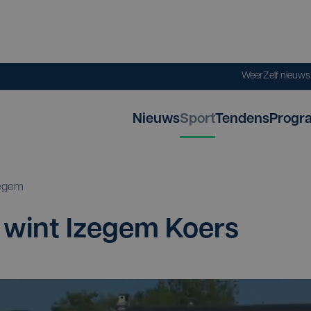
Weer
Zelf nieuw
Nieuws
Sport
Tendens
Progr
egem
 wint Ize­gem Koers