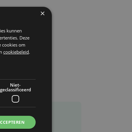
×
kies kunnen
ertenties. Deze
he cookies om
n
cookiebeleid
.
Niet-
geclassificeerd
ACCEPTEREN