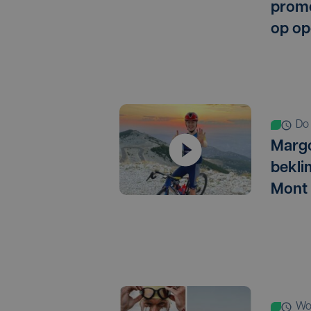
promo
op op
d
Marg
bekli
Mont
w