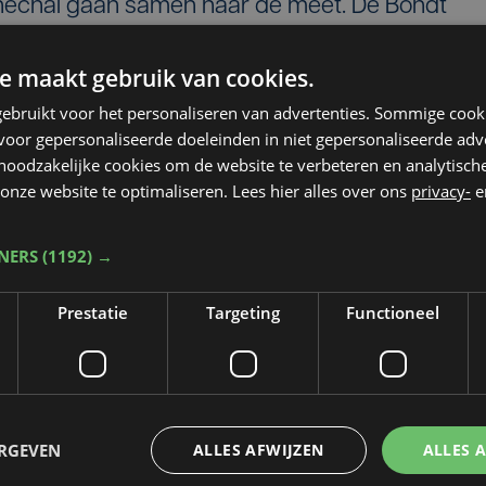
enechal gaan samen naar de meet. De Bondt
kt hem te remonteren maar De Bondt houdt
e maakt gebruik van cookies.
rberghe komt enkele seconden later als vierde
ebruikt voor het personaliseren van advertenties. Sommige coo
 ook provinciaal kampioen bij de profs.
oor gepersonaliseerde doeleinden in niet gepersonaliseerde adv
 noodzakelijke cookies om de website te verbeteren en analytisc
onze website te optimaliseren. Lees hier alles over ons
privacy-
e
TNERS
(1192) →
Prestatie
Targeting
Functioneel
Taalfout opgemerkt?
ERGEVEN
ALLES AFWIJZEN
ALLES 