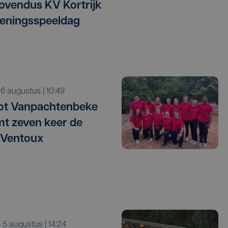
vendus KV Kortrijk
eningsspeeldag
o 6 augustus | 10:49
ot Vanpachtenbeke
mt zeven keer de
 Ventoux
o 5 augustus | 14:24