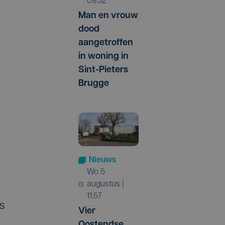
09:32
Man en vrouw
dood
aangetroffen
in woning in
Sint-Pieters
Brugge
Nieuws
wo 5
augustus |
11:57
rs
Vier
Oostendse