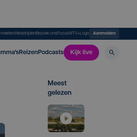
s melden
Wedstrijden
Bezoek ons
FocusWTV+
Logo
Aanmelden
amma's
Reizen
Podcasts
Kijk live
Meest
gelezen