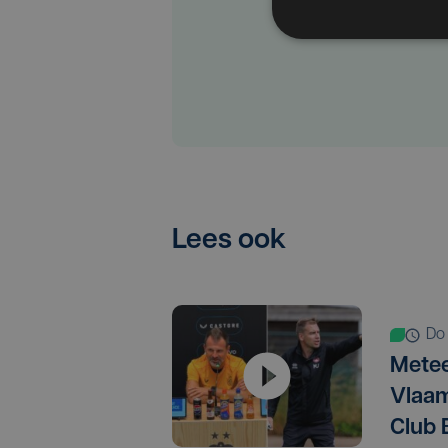
Lees ook
d
Metee
Vlaam
Club 