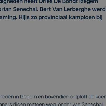
igheden heeft Dries De Bondt Izegem
rian Senechal. Bert Van Lerberghe werd
aming. Hijis zo provinciaal kampioen bij
gheden in Izegem en bovendien ontploft de koe
 renners rijden meteen weg, onder wie Senechal,