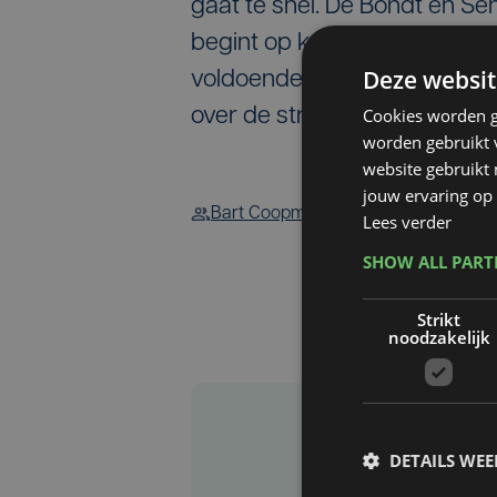
gaat te snel. De Bondt en S
begint op kop, Senechal lij
Deze websit
voldoende over. Bert Van Le
Cookies worden g
over de streep. Hij is meteen
worden gebruikt v
website gebruikt
jouw ervaring op 
Bart Coopman
Lees verder
SHOW ALL PAR
Strikt
noodzakelijk
DETAILS WE