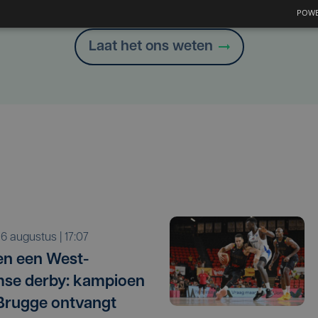
Heb je een taal- of schrijffout opgemerkt in dit artikel?
POWE
Laat het ons weten
o 6 augustus | 17:07
n een West-
se derby: kampioen
Brugge ontvangt