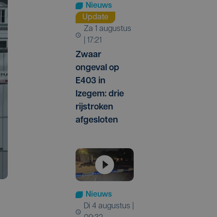
Nieuws
Update
za 1 augustus
| 17:21
Zwaar
ongeval op
E403 in
Izegem: drie
rijstroken
afgesloten
Nieuws
di 4 augustus |