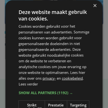
×
Deze website maakt gebruik
van cookies.
Cookies worden gebruikt voor het
personaliseren van advertenties. Sommige
Nieuws
do 6 augustus | 21:30
cookies kunnen worden gebruikt voor
Yaro (19), slachtoffer van vechtpartij, is na
gepersonaliseerde doeleinden in niet
maandenlange coma overleden
gepersonaliseerde advertenties. Deze
website gebruikt noodzakelijke cookies
om de website te verbeteren en
analytische cookies om jouw ervaring op
onze website te optimaliseren. Lees hier
alles over ons
privacy-
en
cookiebeleid
.
Lees verder
Taalfout opgemerkt?
SHOW ALL PARTNERS
(1192) →
Heb je een taal- of schrijffout opgemerkt in dit
Strikt
Prestatie
Targeting
artikel?