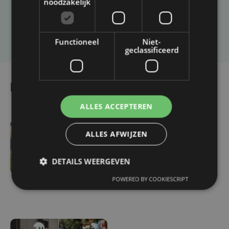
noodzakelijk
Laat het ons weten
Functioneel
Niet-
geclassificeerd
Lees ook
ALLES ACCEPTEREN
ALLES AFWIJZEN
vr 7 augustus | 16:12
Zulte Waregem start
DETAILS WEERGEVEN
tegen Racing Genk:
"Waarom zou ik onze
POWERED BY COOKIESCRIPT
ambitie beperken?"