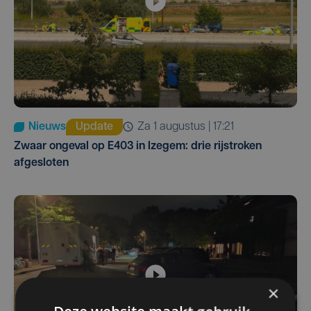
Nieuws
Update
za 1 augustus | 17:21
Zwaar ongeval op E403 in Izegem: drie rijstroken
afgesloten
×