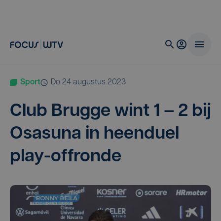
Sport
do 24 augustus 2023
Club Brug­ge wint
1
–
2
bij
Osas­u­na in heen­du­el
play-offronde