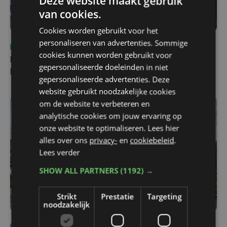
Deze website maakt gebruik
van cookies.
Cookies worden gebruikt voor het
personaliseren van advertenties. Sommige
Nieuws
di 4 augustus | 09:32
cookies kunnen worden gebruikt voor
Man en vrouw dood aangetroffen in woning in Sint-
gepersonaliseerde doeleinden in niet
Pieters Brugge
gepersonaliseerde advertenties. Deze
website gebruikt noodzakelijke cookies
om de website te verbeteren en
analytische cookies om jouw ervaring op
onze website te optimaliseren. Lees hier
alles over ons
privacy-
en
cookiebeleid
.
Lees verder
SHOW ALL PARTNERS
(1192) →
Strikt
Prestatie
Targeting
noodzakelijk
Nieuws
wo 5 augustus | 11:57