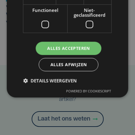
Vier Oostendse gynaecologen versterken dienst in AZ
Functioneel
Niet-
geclassificeerd
West, dat ook een nieuwe voltijdse gynaecoloog
verwelkomt
ALLES ACCEPTEREN
ALLES AFWIJZEN
DETAILS WEERGEVEN
Taalfout opgemerkt?
Heb je een taal- of schrijffout opgemerkt in dit
POWERED BY COOKIESCRIPT
artikel?
Laat het ons weten