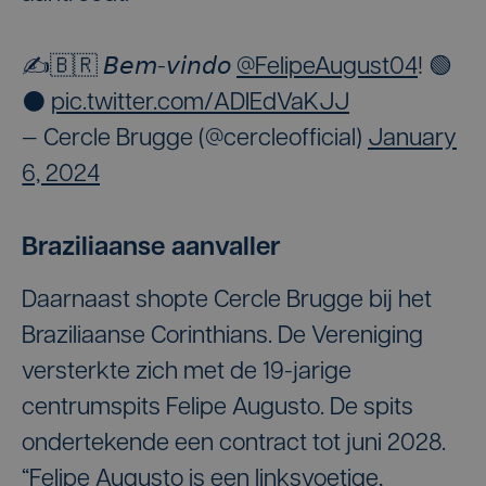
✍️🇧🇷 𝘉𝘦𝘮-𝘷𝘪𝘯𝘥𝘰
@FelipeAugust04
! 🟢
⚫️
pic.twitter.com/ADIEdVaKJJ
— Cercle Brugge (@cercleofficial)
January
6, 2024
Braziliaanse aanvaller
Daarnaast shopte Cercle Brugge bij het
Braziliaanse Corinthians. De Vereniging
versterkte zich met de 19-jarige
centrumspits Felipe Augusto. De spits
ondertekende een contract tot juni 2028.
“Felipe Augusto is een linksvoetige,