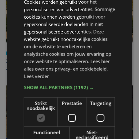
Cookies worden gebruikt voor het
personaliseren van advertenties. Sommige
cookies kunnen worden gebruikt voor
gepersonaliseerde doeleinden in niet
gepersonaliseerde advertenties. Deze
website gebruikt noodzakelijke cookies
om de website te verbeteren en
Nieuws
Update
za 1 augustus | 17:21
analytische cookies om jouw ervaring op
onze website te optimaliseren. Lees hier
Zwaar ongeval op E403 in Izegem: drie rijstroken
alles over ons
privacy-
en
cookiebeleid
.
afgesloten
Lees verder
SHOW ALL PARTNERS
(1192) →
Strikt
Prestatie
Targeting
noodzakelijk
Functioneel
Niet-
geclassificeerd