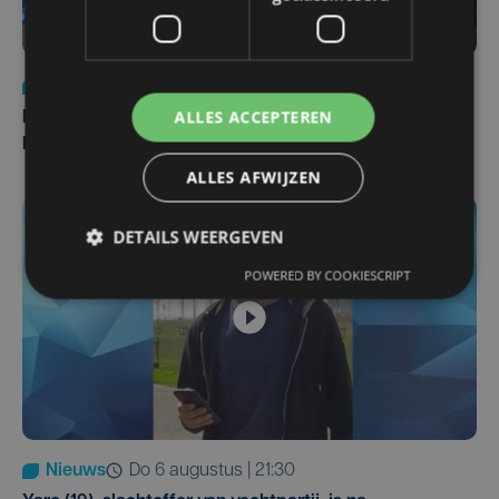
Nieuws
di 4 augustus | 09:32
ALLES ACCEPTEREN
Man en vrouw dood aangetroffen in woning in Sint-
Pieters Brugge
ALLES AFWIJZEN
DETAILS WEERGEVEN
POWERED BY COOKIESCRIPT
Nieuws
do 6 augustus | 21:30