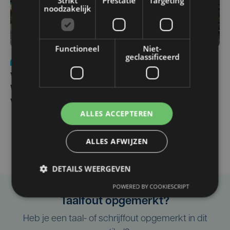
Strikt
Prestatie
Targeting
noodzakelijk
Functioneel
Niet-
geclassificeerd
Nieuws
wo 5 augustus | 11:57
Vier Oostendse gynaecologen versterken dienst in AZ
West, dat ook een nieuwe voltijdse gynaecoloog
verwelkomt
ALLES ACCEPTEREN
ALLES AFWIJZEN
DETAILS WEERGEVEN
POWERED BY COOKIESCRIPT
Taalfout opgemerkt?
Heb je een taal- of schrijffout opgemerkt in dit