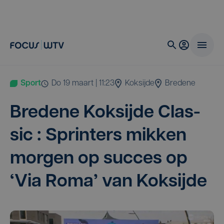
Sport
do 19 maart | 11:23
Koksijde
Bredene
Bre­de­ne Koksij­de Clas­
sic : Sprin­ters mik­ken
mor­gen op suc­ces op
‘
Via Roma’ van Koksijde