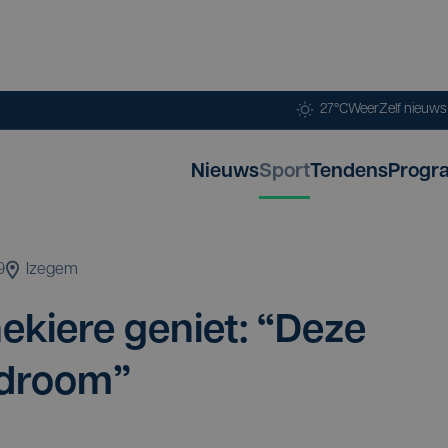
27°C
Weer
Zelf nieuw
Nieuws
Sport
Tendens
Progr
9
Izegem
he­kie­re geniet:
“
Deze
 droom”