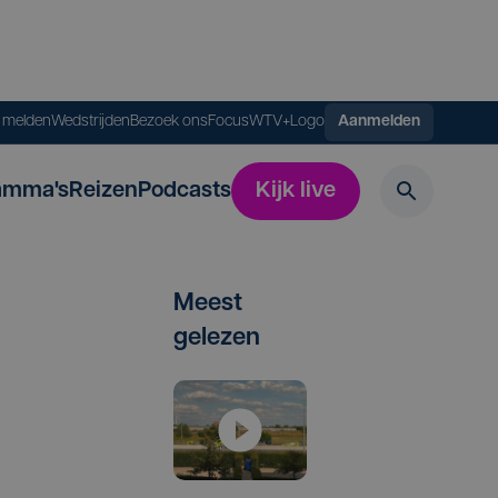
s melden
Wedstrijden
Bezoek ons
FocusWTV+
Logo
Aanmelden
amma's
Reizen
Podcasts
Kijk live
Meest
gelezen