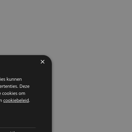
×
kies kunnen
ertenties. Deze
he cookies om
n
cookiebeleid
.
:
: