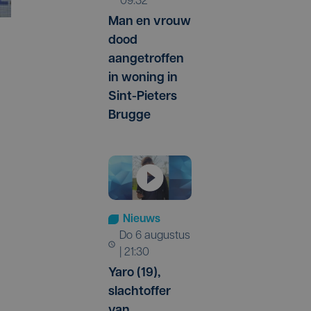
09:32
Man en vrouw
dood
aangetroffen
in woning in
Sint-Pieters
Brugge
Nieuws
do 6 augustus
| 21:30
Yaro (19),
slachtoffer
van