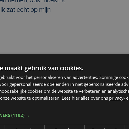
ten nemen, dus moest ik
 Ik zat echt op mijn
-jarige West-Vlaamse pluimgewicht ook al de
e maakt gebruik van cookies.
ië. "Ook dat was speciaal voor me. En nu heb ik
ebruikt voor het personaliseren van advertenties. Sommige coo
oor gepersonaliseerde doeleinden in niet gepersonaliseerde adv
next level'. Het hoogste niveau. Dit is perfect."
 noodzakelijke cookies om de website te verbeteren en analytisc
onze website te optimaliseren. Lees hier alles over ons
privacy-
e
an het eindklassement stond Ghekiere wel nog af
eleverd deze week. Ik zat zo dood. Dus dacht ik
TNERS
(1192) →
lpe d'Huez, geniet van het publiek en van je
r'."