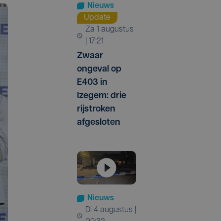
Nieuws
Update
za 1 augustus
| 17:21
Zwaar
ongeval op
E403 in
Izegem: drie
rijstroken
afgesloten
Nieuws
di 4 augustus |