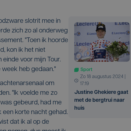
odzware slotrit mee in
erde zich zo al onderweg
ssement. "Toen ik hoorde
d, kon ik het niet
ch einde voor mijn Tour.
e week heb gedaan."
Sport
zo 18 augustus 2024 |
krachtenarsenaal om
17:19
Justine Ghekiere gaat
uden. "Ik voelde me zo
met de bergtrui naar
 was gebeurd, had me
huis
k een korte nacht gehad.
ist dat ik al op de