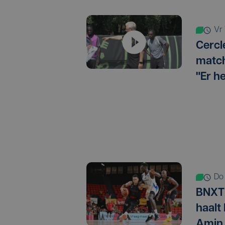
v
Cercl
match
"Er h
d
BNXT 
haalt
Amin