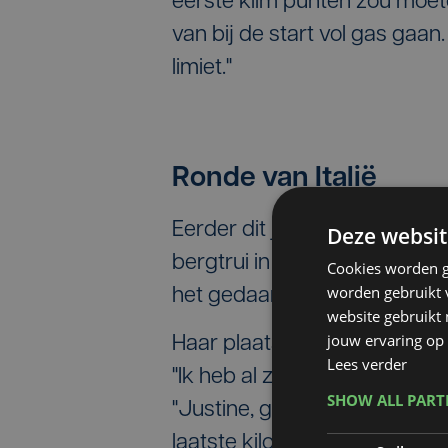
eerste klim punten zou moe
van bij de start vol gas gaan.
limiet."
Ronde van Italië
Eerder dit jaar pakte het 28
Deze websit
bergtrui in de Ronde van Ital
Cookies worden g
worden gebruikt v
het gedaan in de Tour. Dit is '
website gebruikt
jouw ervaring op 
Haar plaats in de top tien v
Lees verder
"Ik heb al zoveel hard werk g
SHOW ALL PAR
"Justine, geniet gewoon op A
laatste kilometers in deze Tou