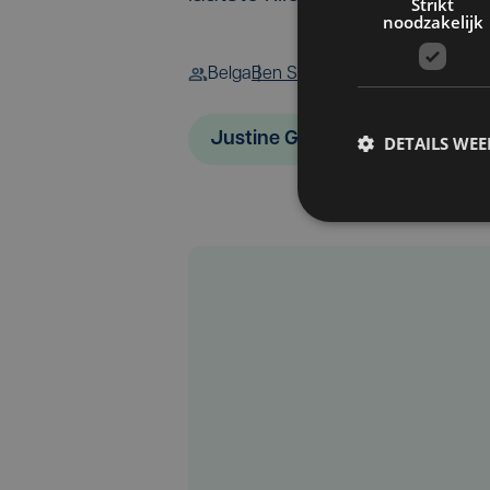
Strikt
noodzakelijk
Belga
Ben Storme
Justine Ghekiere
DETAILS WE