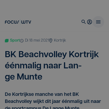
Sport
di 18 mei 2021
Kortrijk
BK
Beach­vol­ley Kort­rijk
één­ma­lig naar Lan­
ge Munte
De Kortrijkse manche van het BK
Beachvolley wijkt dit jaar éénmalig uit naar
de sportcampus De Lange Munte.