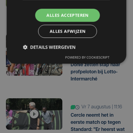
tegen Racing Genk:
"Waarom zou ik onze
ALLES ACCEPTEREN
ambitie beperken?"
ALLES AFWIJZEN
vr 7 augustus | 16:10
DETAILS WEERGEVEN
West-Vlamingen Victor
POWERED BY COOKIESCRIPT
Vaneeckhoutte en Milan
Donie zetten stap naar
profpeloton bij Lotto-
Intermarché
vr 7 augustus | 11:16
Cercle neemt het in
eerste match op tegen
Standard: "Er heerst wat