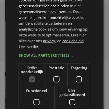
gepersonaliseerde doeleinden in niet
gepersonaliseerde advertenties. Deze
Taalfout opgemerkt?
website gebruikt noodzakelijke cookies
om de website te verbeteren en
Heb je een taal- of schrijffout opgemerkt in dit
analytische cookies om jouw ervaring op
artikel?
onze website te optimaliseren. Lees hier
alles over ons
privacy-
en
cookiebeleid
.
Lees verder
Laat het ons weten
SHOW ALL PARTNERS
(1192) →
Strikt
Prestatie
Targeting
noodzakelijk
Lees ook
Functioneel
Niet-
geclassificeerd
vr 7 augustus | 16:12
Zulte Waregem start