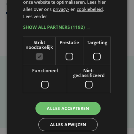
onze website te optimaliseren. Lees hier
Yaro (19), slachtoffer van vechtpartij, is na
alles over ons
privacy-
en
cookiebeleid
.
maandenlange coma overleden
Lees verder
SHOW ALL PARTNERS
(1192) →
Strikt
Prestatie
Targeting
noodzakelijk
Functioneel
Niet-
Taalfout opgemerkt?
geclassificeerd
Heb je een taal- of schrijffout opgemerkt in dit
artikel?
ALLES ACCEPTEREN
Laat het ons weten
ALLES AFWIJZEN