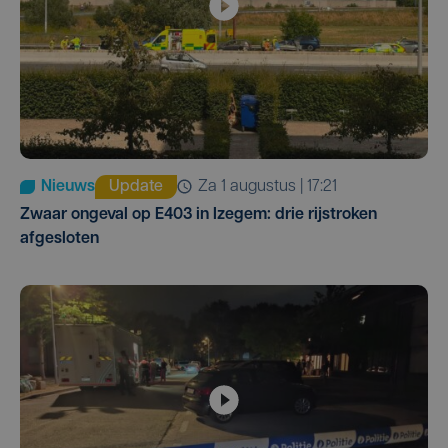
Nieuws
Update
za 1 augustus | 17:21
Zwaar ongeval op E403 in Izegem: drie rijstroken
afgesloten