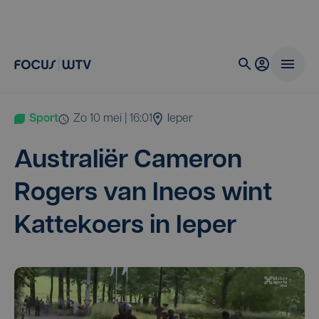
Sport
zo 10 mei | 16:01
Ieper
Austra­li­ër Came­ron
Rogers van Ine­os wint
Kat­te­koers in Ieper