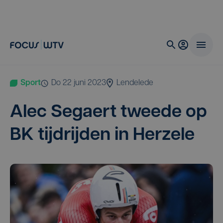
Sport
do 22 juni 2023
Lendelede
Alec Segaert twee­de op
BK
tijd­rij­den in Herzele