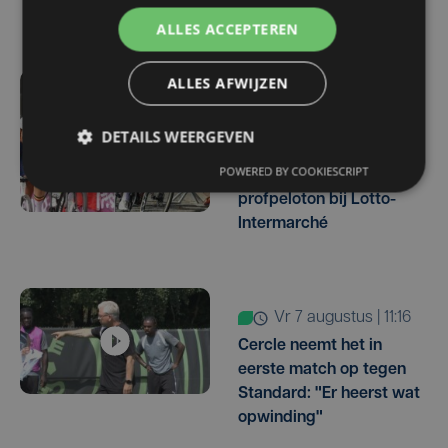
ambitie beperken?"
ALLES ACCEPTEREN
ALLES AFWIJZEN
vr 7 augustus | 16:10
West-Vlamingen Victor
DETAILS WEERGEVEN
Vaneeckhoutte en Milan
POWERED BY COOKIESCRIPT
Donie zetten stap naar
profpeloton bij Lotto-
Intermarché
vr 7 augustus | 11:16
Cercle neemt het in
eerste match op tegen
Standard: "Er heerst wat
opwinding"