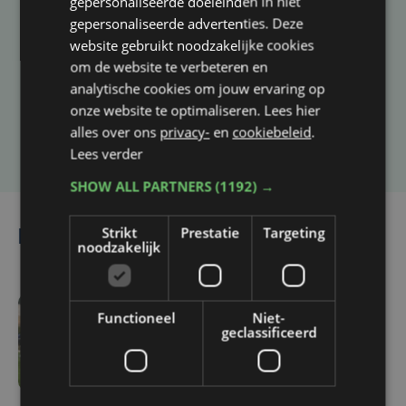
gepersonaliseerde doeleinden in niet
Taalfout opgemerkt?
gepersonaliseerde advertenties. Deze
website gebruikt noodzakelijke cookies
Heb je een taal- of schrijffout opgemerkt in dit
om de website te verbeteren en
artikel?
analytische cookies om jouw ervaring op
onze website te optimaliseren. Lees hier
alles over ons
privacy-
en
cookiebeleid
.
Laat het ons weten
Lees verder
SHOW ALL PARTNERS
(1192) →
Strikt
Prestatie
Targeting
Lees ook
noodzakelijk
Functioneel
Niet-
vr 7 augustus | 16:12
geclassificeerd
Zulte Waregem start
tegen Racing Genk:
"Waarom zou ik onze