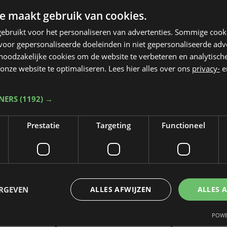
e maakt gebruik van cookies.
ebruikt voor het personaliseren van advertenties. Sommige coo
oor gepersonaliseerde doeleinden in niet gepersonaliseerde adv
 noodzakelijke cookies om de website te verbeteren en analytisc
onze website te optimaliseren. Lees hier alles over ons
privacy-
e
TNERS
(1192) →
Prestatie
Targeting
Functioneel
Taalfout opgemerkt?
Heb je een taal- of schrijffout opgemerkt in dit artikel?
ERGEVEN
ALLES AFWIJZEN
ALLES 
POWE
Laat het ons weten