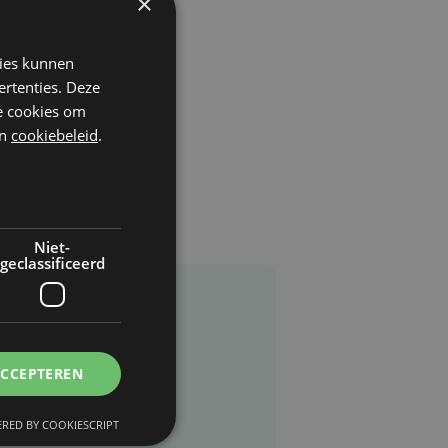
×
kies kunnen
ertenties. Deze
he cookies om
n
cookiebeleid
.
Niet-
geclassificeerd
ACCEPTEREN
RED BY COOKIESCRIPT