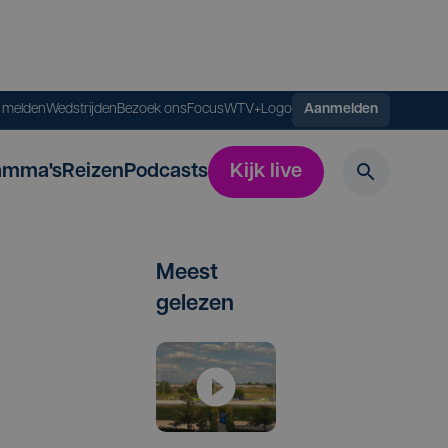
s melden
Wedstrijden
Bezoek ons
FocusWTV+
Logo
Aanmelden
amma's
Reizen
Podcasts
Kijk live
Meest
gelezen