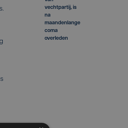
vechtpartij, is
s.
na
maandenlange
coma
overleden
og
is