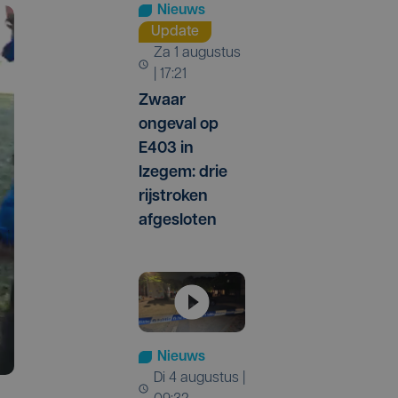
Nieuws
Update
za 1 augustus
| 17:21
Zwaar
ongeval op
E403 in
Izegem: drie
rijstroken
afgesloten
Nieuws
di 4 augustus |