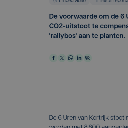
Embed video
Bestel report
De voorwaarde om de 6 Ur
CO2-uitstoot te compense
'rallybos' aan te planten.
De 6 Uren van Kortrijk stoo
worden met 8.800 aangeplant