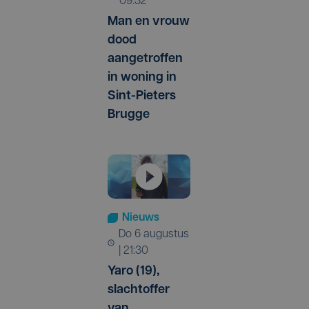
09:32
Man en vrouw
dood
aangetroffen
in woning in
Sint-Pieters
Brugge
Nieuws
do 6 augustus
| 21:30
Yaro (19),
slachtoffer
van