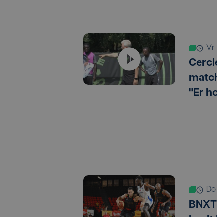
v
Cercl
match
"Er h
d
BNXT 