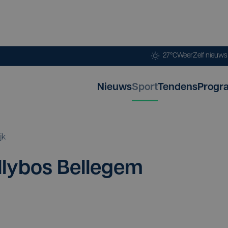
27°C
Weer
Zelf nieuw
Nieuws
Sport
Tendens
Progr
jk
­ly­bos Bel­le­gem