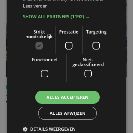
Lees verder
SHOW ALL PARTNERS
(1192) →
Strikt
Prestatie
Targeting
noodzakelijk
Functioneel
Niet-
geclassificeerd
Nieuws
do 30 juli | 12:57
Autobestuurster rijdt na foutief manoeuvre tegen
ALLES ACCEPTEREN
winkelgevel in Ieper
ALLES AFWIJZEN
DETAILS WEERGEVEN