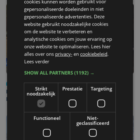
cookies kunnen worden gebruikt voor
gepersonaliseerde doeleinden in niet
gepersonaliseerde advertenties. Deze
website gebruikt noodzakelijke cookies
om de website te verbeteren en
analytische cookies om jouw ervaring op
onze website te optimaliseren. Lees hier
alles over ons
privacy-
en
cookiebeleid
.
Lees verder
SHOW ALL PARTNERS
(1192) →
Nieuws
di 4 augustus | 09:32
Strikt
Prestatie
Targeting
Man en vrouw dood aangetroffen in woning in Sint-
noodzakelijk
Pieters Brugge
Functioneel
Niet-
geclassificeerd