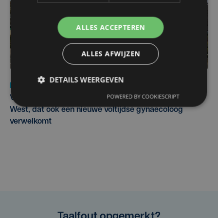
ALLES ACCEPTEREN
ALLES AFWIJZEN
DETAILS WEERGEVEN
Nieuws
wo 5 augustus | 11:57
POWERED BY COOKIESCRIPT
Vier Oostendse gynaecologen versterken dienst in AZ
West, dat ook een nieuwe voltijdse gynaecoloog
verwelkomt
Taalfout opgemerkt?