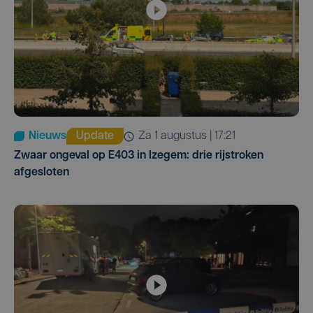
Nieuws
Update
za 1 augustus | 17:21
Zwaar ongeval op E403 in Izegem: drie rijstroken
afgesloten