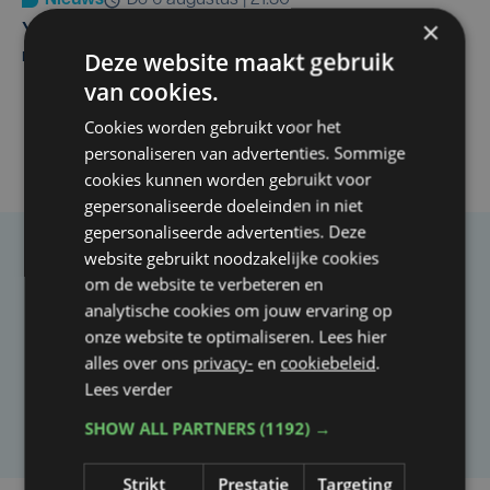
Nieuws
do 6 augustus | 21:30
×
Yaro (19), slachtoffer van vechtpartij, is na
Deze website maakt gebruik
maandenlange coma overleden
van cookies.
Cookies worden gebruikt voor het
personaliseren van advertenties. Sommige
cookies kunnen worden gebruikt voor
gepersonaliseerde doeleinden in niet
gepersonaliseerde advertenties. Deze
website gebruikt noodzakelijke cookies
Taalfout opgemerkt?
om de website te verbeteren en
Heb je een taal- of schrijffout opgemerkt in dit
analytische cookies om jouw ervaring op
onze website te optimaliseren. Lees hier
artikel?
alles over ons
privacy-
en
cookiebeleid
.
Lees verder
Laat het ons weten
SHOW ALL PARTNERS
(1192) →
Strikt
Prestatie
Targeting