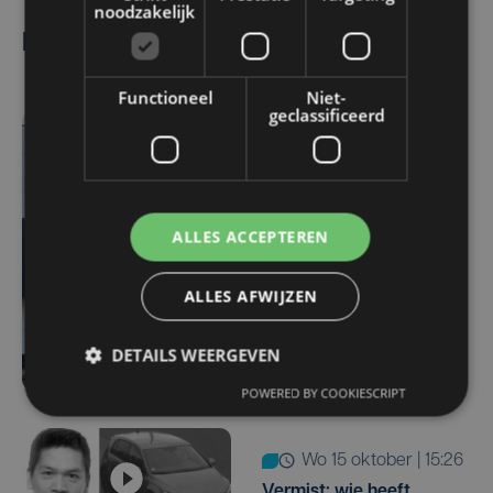
noodzakelijk
Lees ook
Functioneel
Niet-
geclassificeerd
do 19 maart | 18:30
Lichaam van vermiste
vrouw (35) gevonden in
het water in de Leie:
ALLES ACCEPTEREN
'Geen tekenen van
geweld'
ALLES AFWIJZEN
DETAILS WEERGEVEN
POWERED BY COOKIESCRIPT
wo 15 oktober | 15:26
Vermist: wie heeft