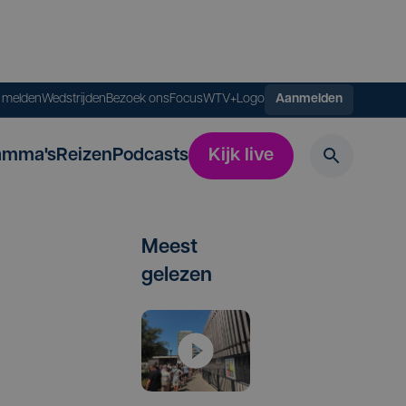
s melden
Wedstrijden
Bezoek ons
FocusWTV+
Logo
Aanmelden
amma's
Reizen
Podcasts
Kijk live
Meest
gelezen
­