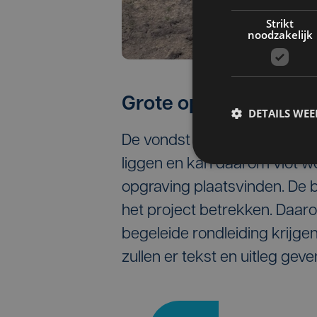
Strikt
noodzakelijk
Grote opgraving
DETAILS WE
De vondst blijkt bijna volle
liggen en kan daarom vlot w
opgraving plaatsvinden. De 
het project betrekken. Daar
begeleide rondleiding krijgen
zullen er tekst en uitleg geve