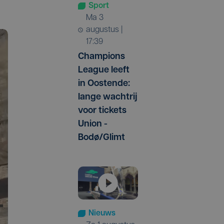
Sport
ma 3
augustus |
17:39
Champions
League leeft
in Oostende:
lange wachtrij
voor tickets
Union -
Bodø/Glimt
Nieuws