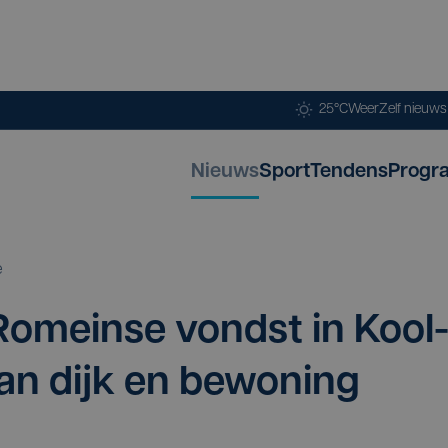
25°C
Weer
Zelf nieuw
Nieuws
Sport
Tendens
Progr
e
ke Romein­se vondst in Kool
van dijk en bewo­ning