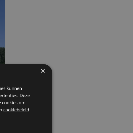
×
kies kunnen
ertenties. Deze
he cookies om
n
cookiebeleid
.