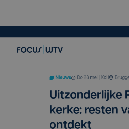
Nieuws
do 28 mei | 10:11
Brugg
Uit­zon­der­lij­
ker­ke: res­ten 
ontdekt