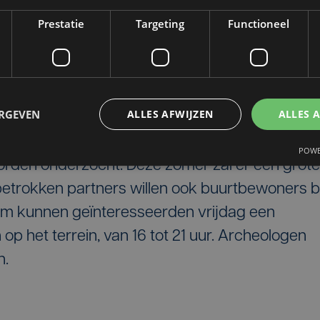
Prestatie
Targeting
Functioneel
ERGEVEN
ALLES AFWIJZEN
ALLES 
dig binnen het geplande gebied van de werken te
POWE
orden onderzocht. Deze zomer zal er een grote
betrokken partners willen ook buurtbewoners bi
om kunnen geïnteresseerden vrijdag een
 op het terrein, van 16 tot 21 uur. Archeologen
n.