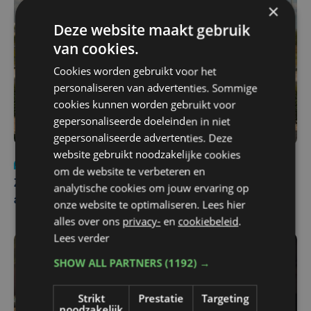
×
Deze website maakt gebruik
van cookies.
Cookies worden gebruikt voor het
personaliseren van advertenties. Sommige
cookies kunnen worden gebruikt voor
gepersonaliseerde doeleinden in niet
gepersonaliseerde advertenties. Deze
website gebruikt noodzakelijke cookies
Nieuws
Update
za 1 augustus | 17:21
om de website te verbeteren en
Zwaar ongeval op E403 in Izegem: drie rijstroken
analytische cookies om jouw ervaring op
afgesloten
onze website te optimaliseren. Lees hier
alles over ons
privacy-
en
cookiebeleid
.
Lees verder
SHOW ALL PARTNERS
(1192) →
Strikt
Prestatie
Targeting
noodzakelijk