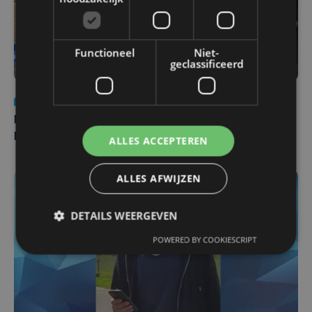
Functioneel
Niet-
geclassificeerd
Nieuws
di 4 augustus | 09:32
Man en vrouw dood aangetroffen in woning in Sint-
Pieters Brugge
ALLES ACCEPTEREN
ALLES AFWIJZEN
DETAILS WEERGEVEN
POWERED BY COOKIESCRIPT