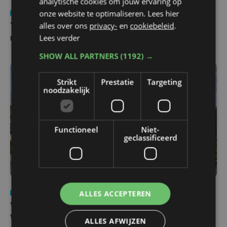
analytische cookies om jouw ervaring op
Nieuws
do 6 augustus | 21:30
onze website te optimaliseren. Lees hier
alles over ons
privacy-
en
cookiebeleid
.
Yaro (19), slachtoffer van vechtpartij, is na
Lees verder
maandenlange coma overleden
SHOW ALL PARTNERS
(1192) →
Strikt
Prestatie
Targeting
noodzakelijk
Functioneel
Niet-
geclassificeerd
Nieuws
wo 5 augustus | 11:57
ALLES ACCEPTEREN
Vier Oostendse gynaecologen versterken dienst in AZ
West, dat ook een nieuwe voltijdse gynaecoloog
ALLES AFWIJZEN