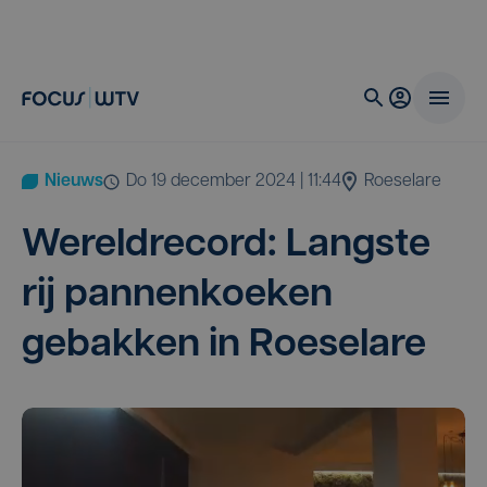
Nieuws
do 19 december 2024 | 11:44
Roeselare
Wereld­re­cord: Lang­ste
rij pan­nen­koe­ken
gebak­ken in Roeselare