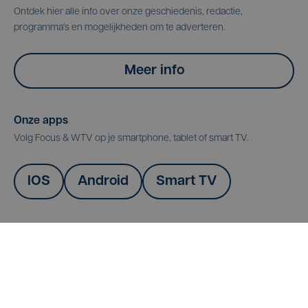
Ontdek hier alle info over onze geschiedenis, redactie,
programma's en mogelijkheden om te adverteren.
Meer info
Onze apps
Volg Focus & WTV op je smartphone, tablet of smart TV.
IOS
Android
Smart TV
Nieuwsbrief
Schrijf je in voor de dagelijkse nieuwsbrief van Focus en WTV met
het meest recente nieuws uit West-Vlaanderen.
Inschrijven