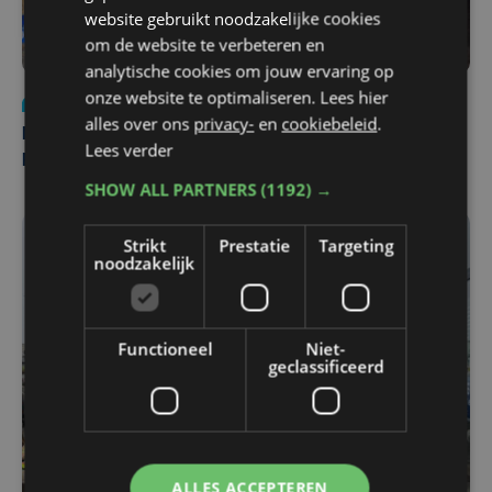
website gebruikt noodzakelijke cookies
om de website te verbeteren en
analytische cookies om jouw ervaring op
onze website te optimaliseren. Lees hier
Nieuws
di 4 augustus | 09:32
alles over ons
privacy-
en
cookiebeleid
.
Man en vrouw dood aangetroffen in woning in Sint-
Lees verder
Pieters Brugge
SHOW ALL PARTNERS
(1192) →
Strikt
Prestatie
Targeting
noodzakelijk
Functioneel
Niet-
geclassificeerd
ALLES ACCEPTEREN