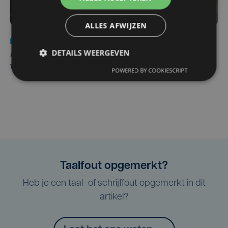
ALLES AFWIJZEN
Nieuws
do 30 juli | 12:57
DETAILS WEERGEVEN
Autobestuurster rijdt na foutief manoeuvre tegen
winkelgevel in Ieper
POWERED BY COOKIESCRIPT
Taalfout opgemerkt?
Heb je een taal- of schrijffout opgemerkt in dit
artikel?