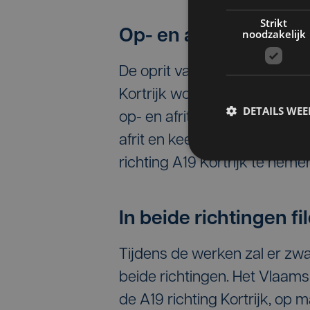
Strikt
noodzakelijk
Op- en afritten Mene
De oprit van het op- en afrit
Kortrijk wordt afgesloten. He
DETAILS WE
op- en afrittencomplex in Wer
afrit en keert men op de eer
richting A19 Kortrijk te neme
In beide richtingen fi
Tijdens de werken zal er zwar
beide richtingen. Het Vlaams
de A19 richting Kortrijk, op