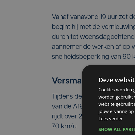
Vanaf vanavond 19 uur zet de
begint hij met de vernieuwin
duren tot woensdagochtend 30
aannemer de werken af op w
snelheidsbeperking van 90 
Deze websit
Versmalde rijstroken
Cookies worden g
Tijdens de werken rijdt het ve
worden gebruikt v
website gebruikt
van de A19, over 1 versmalde 
jouw ervaring op 
rijdt over 2 versmalde rijstr
Lees verder
70 km/u.
SHOW ALL PAR