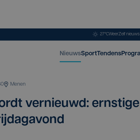
27°C
Weer
Zelf nieuw
Nieuws
Sport
Tendens
Progr
30
Menen
rdt ver­nieuwd: ern­sti­ge
vrijdagavond