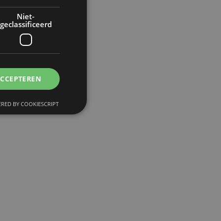
Niet-
geclassificeerd
an
et
ACCEPTEREN
it
RED BY COOKIESCRIPT