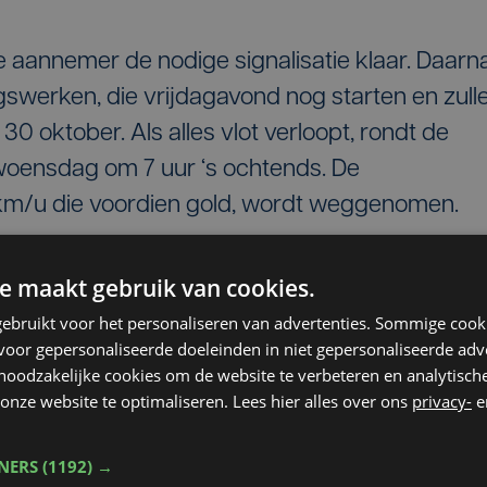
 aannemer de nodige signalisatie klaar. Daarn
gswerken, die vrijdagavond nog starten en zull
 oktober. Als alles vlot verloopt, rondt de
oensdag om 7 uur ‘s ochtends. De
km/u die voordien gold, wordt weggenomen.
e maakt gebruik van cookies.
ebruikt voor het personaliseren van advertenties. Sommige coo
rkeer richting Kortrijk op de andere rijrichting
oor gepersonaliseerde doeleinden in niet gepersonaliseerde adv
 noodzakelijke cookies om de website te verbeteren en analytisc
rijstrook aan 70 km/u. Het verkeer richting Iep
onze website te optimaliseren. Lees hier alles over ons
privacy-
e
oken. Ook hier geldt een snelheidsbeperking van
TNERS
(1192) →