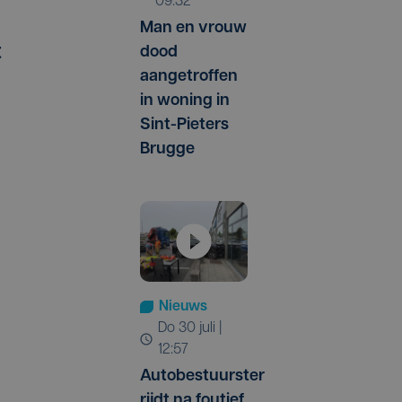
09:32
Man en vrouw
t
dood
aangetroffen
in woning in
Sint-Pieters
Brugge
Nieuws
do 30 juli |
12:57
Autobestuurster
rijdt na foutief