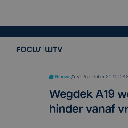
Nieuws
vr 25 oktober 2024 | 08:
Weg­dek
A
19
wo
hin­der van­af 