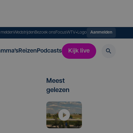
s melden
Wedstrijden
Bezoek ons
FocusWTV+
Logo
Aanmelden
amma's
Reizen
Podcasts
Kijk live
Meest
gelezen