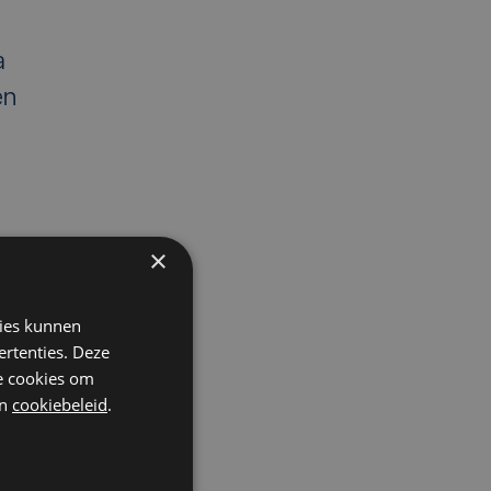
a
en
×
kies kunnen
ertenties. Deze
he cookies om
er
n
cookiebeleid
.