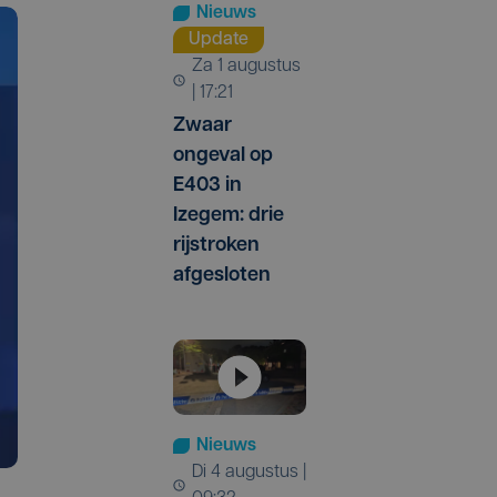
Nieuws
Update
za 1 augustus
| 17:21
Zwaar
ongeval op
E403 in
Izegem: drie
rijstroken
afgesloten
Nieuws
di 4 augustus |