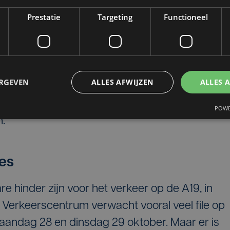
Prestatie
Targeting
Functioneel
n afgesloten
tencomplex Menen (nr. 2 op A19) in de richting v
t verkeer richting Kortrijk wordt omgeleid via h
ERGEVEN
ALLES AFWIJZEN
ALLES 
vik (nr. 2a op A19). Hier neemt het verkeer de
stvolgende rotonde terug om vervolgens de opr
POWE
n.
les
e hinder zijn voor het verkeer op de A19, in
 Verkeerscentrum verwacht vooral veel file op
 maandag 28 en dinsdag 29 oktober. Maar er is