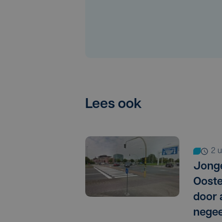
Lees ook
2
Jonge
Oost
door 
negee