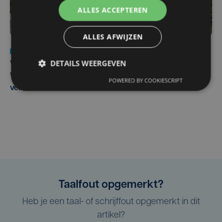
ALLES ACCEPTEREN
ALLES AFWIJZEN
Nieuws
wo 5 augustus | 11:57
DETAILS WEERGEVEN
Vier Oostendse gynaecologen versterken dienst in AZ
West, dat ook een nieuwe voltijdse gynaecoloog
POWERED BY COOKIESCRIPT
verwelkomt
Taalfout opgemerkt?
Heb je een taal- of schrijffout opgemerkt in dit
artikel?