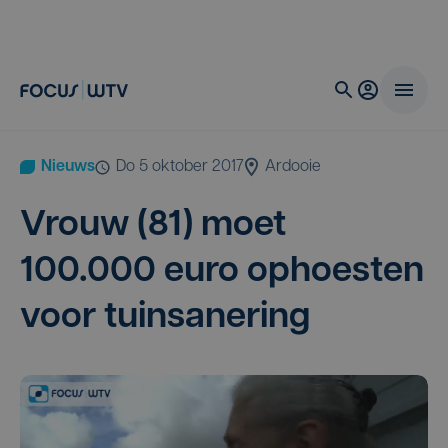
Nieuws
do 5 oktober 2017
Ardooie
Vrouw (
81
) moet
100
.
000
euro ophoes­ten
voor tuinsanering