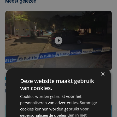
Meest gelezen
×
Nieuws
di 4 augustus | 09:32
Deze website maakt gebruik
Man en vrouw dood aangetroffen in woning in Sint-
van cookies.
Pieters Brugge
Cookies worden gebruikt voor het
personaliseren van advertenties. Sommige
cookies kunnen worden gebruikt voor
gepersonaliseerde doeleinden in niet