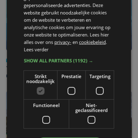
gepersonaliseerde advertenties. Deze
website gebruikt noodzakelijke cookies
om de website te verbeteren en
analytische cookies om jouw ervaring op
onze website te optimaliseren. Lees hier
alles over ons
privacy-
en
cookiebeleid
.
Lees verder
SHOW ALL PARTNERS
(1192) →
Nieuws
do 6 augustus | 21:30
Yaro (19), slachtoffer van vechtpartij, is na
Strikt
Prestatie
Targeting
maandenlange coma overleden
noodzakelijk
Functioneel
Niet-
geclassificeerd