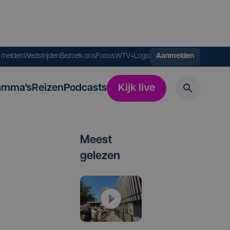
s melden
Wedstrijden
Bezoek ons
FocusWTV+
Logo
Aanmelden
amma's
Reizen
Podcasts
Kijk live
Meest
gelezen