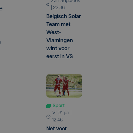
za 1 augustus
e
| 22:36
Belgisch Solar
Team met
West-
Vlamingen
e
wint voor
eerst in VS
Sport
vr 31 juli |
12:46
Net voor