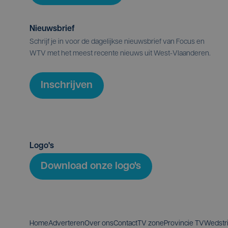
Nieuwsbrief
Schrijf je in voor de dagelijkse nieuwsbrief van Focus en
WTV met het meest recente nieuws uit West-Vlaanderen.
Inschrijven
Logo's
Download onze logo's
Home
Adverteren
Over ons
Contact
TV zone
Provincie TV
Wedstr