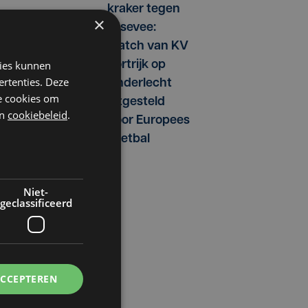
kraker tegen
×
Essevee:
match van KV
kies kunnen
Kortrijk op
ertenties. Deze
Anderlecht
he cookies om
uitgesteld
n
cookiebeleid
.
door Europees
voetbal
Niet-
geclassificeerd
ACCEPTEREN