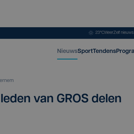
23°C
Weer
Zelf nieuw
Nieuws
Sport
Tendens
Progr
ernem
en leden van
GROS
delen