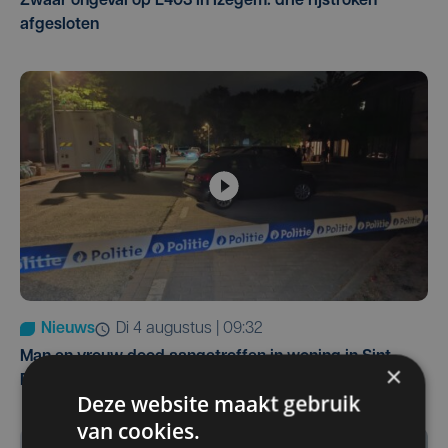
Zwaar ongeval op E403 in Izegem: drie rijstroken
afgesloten
Nieuws
di 4 augustus | 09:32
Man en vrouw dood aangetroffen in woning in Sint-
×
Pieters Brugge
Deze website maakt gebruik
van cookies.