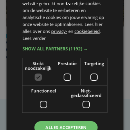
website gebruikt noodzakelijke cookies
om de website te verbeteren en
analytische cookies om jouw ervaring op
onze website te optimaliseren. Lees hier
alles over ons
privacy-
en
cookiebeleid
.
Nieuws
wo 5 augustus | 11:57
Lees verder
Vier Oostendse gynaecologen versterken dienst in AZ
SHOW ALL PARTNERS
(1192) →
West, dat ook een nieuwe voltijdse gynaecoloog
verwelkomt
Strikt
Prestatie
Targeting
noodzakelijk
Functioneel
Niet-
geclassificeerd
Taalfout opgemerkt?
Heb je een taal- of schrijffout opgemerkt in dit
ALLES ACCEPTEREN