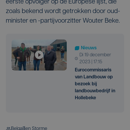
eerste opvolger op de Europese lijst, die
zoals bekend wordt getrokken door oud-
minister en -partijvoorzitter Wouter Beke.
Nieuws
di 19 december
2023 | 17:15
Eurocommissaris
van Landbouw op
bezoek bij
landbouwbedrijf in
Hollebeke
Belga
Ben Storme