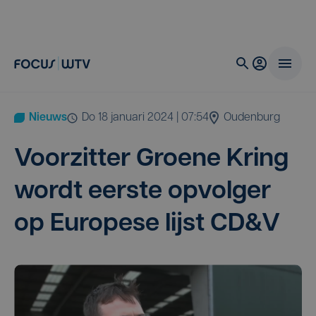
Nieuws
do 18 januari 2024 | 07:54
Oudenburg
Voor­zit­ter Groe­ne Kring
wordt eer­ste opvol­ger
op Euro­pe­se lijst
CD
&
V