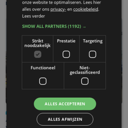
onze website te optimaliseren. Lees hier
Pieters Brugge
alles over ons
privacy-
en
cookiebeleid
.
Lees verder
SHOW ALL PARTNERS
(1192) →
Strikt
Prestatie
Targeting
noodzakelijk
Functioneel
Niet-
geclassificeerd
ALLES ACCEPTEREN
Nieuws
do 30 juli | 12:57
ALLES AFWIJZEN
Autobestuurster rijdt na foutief manoeuvre tegen
winkelgevel in Ieper