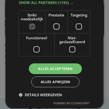
SHOW ALL PARTNERS
(1192) →
Strikt
Prestatie
Targeting
noodzakelijk
Functioneel
Niet-
geclassificeerd
Nieuws
wo 5 augustus | 11:57
Vier Oostendse gynaecologen versterken dienst in AZ
West, dat ook een nieuwe voltijdse gynaecoloog
verwelkomt
ALLES ACCEPTEREN
ALLES AFWIJZEN
DETAILS WEERGEVEN
POWERED BY COOKIESCRIPT