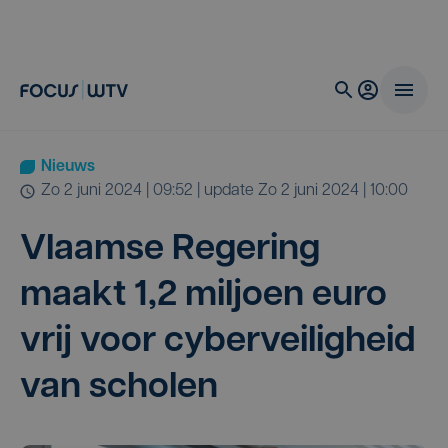
Nieuws
zo 2 juni 2024 | 09:52
| update
zo 2 juni 2024 | 10:00
Vlaam­se Rege­ring
maakt
1
,
2
mil­joen euro
vrij voor cyber­vei­lig­heid
van scholen