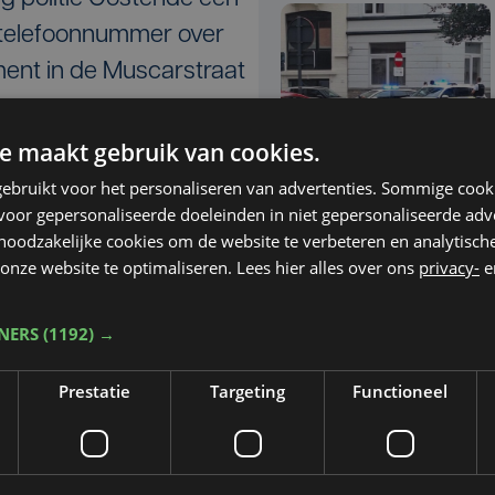
 telefoonnummer over
ment in de Muscarstraat
e maakt gebruik van cookies.
n er werd een
ebruikt voor het personaliseren van advertenties. Sommige coo
15 uur ging de politie
oor gepersonaliseerde doeleinden in niet gepersonaliseerde adv
et betrokken
 noodzakelijke cookies om de website te verbeteren en analytisc
onze website te optimaliseren. Lees hier alles over ons
privacy-
e
rden gearresteerd: drie
Nieuws
zo 31 augustus | 08:38
. In het appartement
Gewapende
TNERS
(1192) →
n en een hoeveelheid
politieactie in
Oostende levert vijf
Prestatie
Targeting
Functioneel
arrestaties op