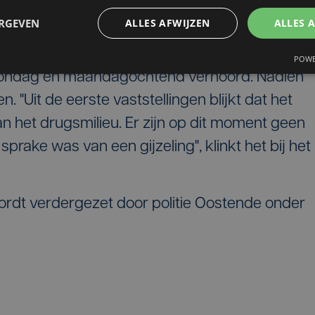
ERGEVEN
ALLES AFWIJZEN
ALLES 
POWE
zondag en maandagochtend verhoord. Nadien
. "Uit de eerste vaststellingen blijkt dat het
aan het drugsmilieu. Er zijn op dit moment geen
sprake was van een gijzeling", klinkt het bij het
rdt verdergezet door politie Oostende onder