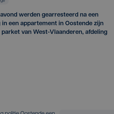
age
gavond werden gearresteerd na een
g in een appartement in Oostende zijn
et parket van West-Vlaanderen, afdeling
g politie Oostende een