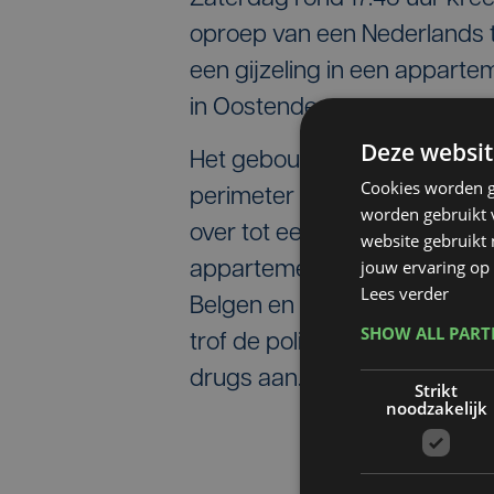
oproep van een Nederlands
een gijzeling in een apparte
in Oostende.
Deze websit
Het gebouw werd ontruimd e
Cookies worden g
perimeter ingesteld. Rond 20.
worden gebruikt v
over tot een interventie in h
website gebruikt
jouw ervaring op 
appartement. Vijf mannen we
Lees verder
Belgen en twee Nederlanders
SHOW ALL PAR
trof de politie een vuurwape
drugs aan.
Strikt
noodzakelijk