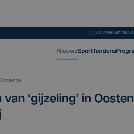
23°C
Weer
Zelf nieuw
Nieuws
Sport
Tendens
Progr
Oostende
en van
‘
gij­ze­ling’ in Oos­ten
j