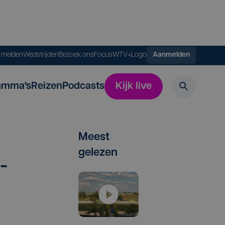
s melden
Wedstrijden
Bezoek ons
FocusWTV+
Logo
Aanmelden
amma's
Reizen
Podcasts
Kijk live
Meest
gelezen
­