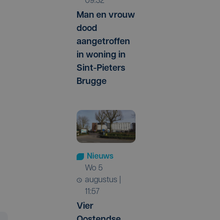
09:32
Man en vrouw
dood
aangetroffen
in woning in
Sint-Pieters
Brugge
Nieuws
wo 5
augustus |
11:57
Vier
Oostendse