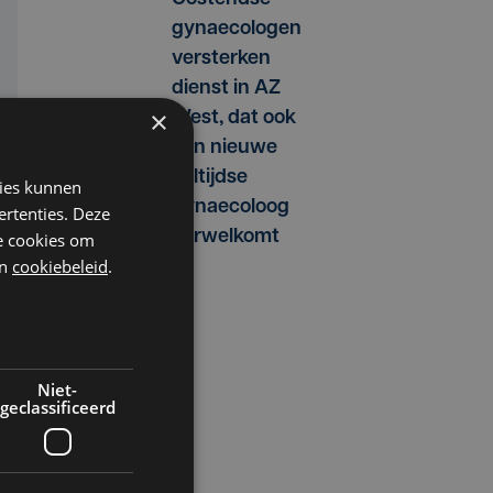
gynaecologen
versterken
dienst in AZ
×
West, dat ook
een nieuwe
voltijdse
kies kunnen
gynaecoloog
ertenties. Deze
verwelkomt
he cookies om
n
cookiebeleid
.
Niet-
geclassificeerd