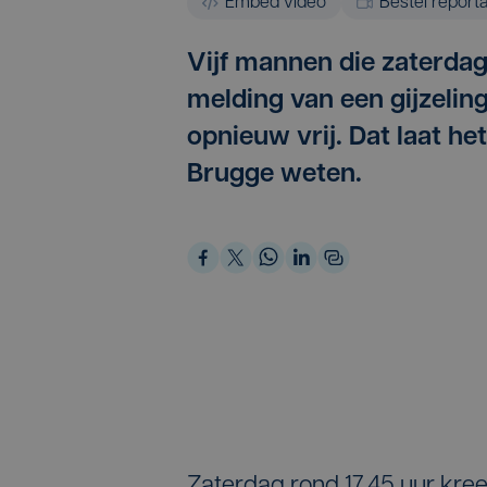
Embed video
Bestel report
Vijf mannen die zaterda
melding van een gijzelin
opnieuw vrij. Dat laat h
Brugge weten.
Zaterdag rond 17.45 uur kree