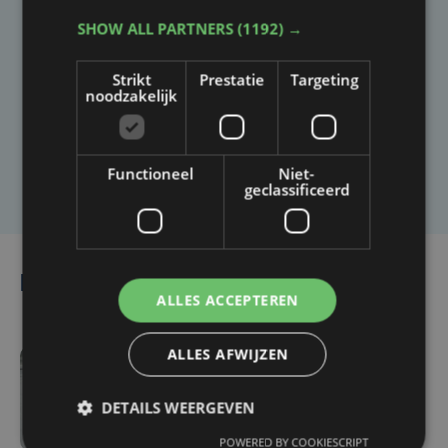
SHOW ALL PARTNERS
(1192) →
Taalfout opgemerkt?
Heb je een taal- of schrijffout opgemerkt in dit
Strikt
Prestatie
Targeting
noodzakelijk
artikel?
Laat het ons weten
Functioneel
Niet-
geclassificeerd
Lees ook
ALLES ACCEPTEREN
ALLES AFWIJZEN
vr 7 augustus | 12:10
Afrit Oostkamp op E40
DETAILS WEERGEVEN
vanuit Brussel week lang
POWERED BY COOKIESCRIPT