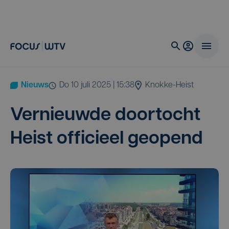
Nieuws
do 10 juli 2025 | 15:38
Knokke-Heist
Ver­nieuw­de door­tocht
Heist offi­ci­eel geopend