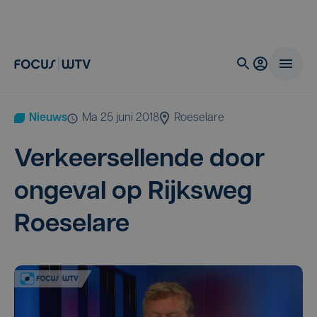
Nieuws
ma 25 juni 2018
Roeselare
Ver­keers­el­len­de door
onge­val op Rijks­weg
Roeselare