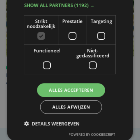
SHOW ALL PARTNERS
(1192) →
Strikt
Prestatie
Targeting
noodzakelijk
Functioneel
Niet-
geclassificeerd
Sport
vr 31 juli | 12:46
Net voor kraker tegen Essevee: match van KV Kortrijk
op Anderlecht uitgesteld door Europees voetbal
ALLES ACCEPTEREN
ALLES AFWIJZEN
DETAILS WEERGEVEN
POWERED BY COOKIESCRIPT