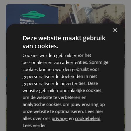
×
Deze website maakt gebruik
van cookies.
Cookies worden gebruikt voor het
personaliseren van advertenties. Sommige
cookies kunnen worden gebruikt voor
gepersonaliseerde doeleinden in niet
Nieuws
za 1 augustus | 22:36
gepersonaliseerde advertenties. Deze
Belgisch Solar Team met West-Vlamingen wint voor
website gebruikt noodzakelijke cookies
eerst in VS
om de website te verbeteren en
analytische cookies om jouw ervaring op
onze website te optimaliseren. Lees hier
alles over ons
privacy-
en
cookiebeleid
.
Lees verder