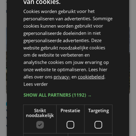
van cookies.
Yaro (19), slachtoffer van vechtpartij, is na
Cookies worden gebruikt voor het
maandenlange coma overleden
personaliseren van advertenties. Sommige
cookies kunnen worden gebruikt voor
gepersonaliseerde doeleinden in niet
gepersonaliseerde advertenties. Deze
website gebruikt noodzakelijke cookies
om de website te verbeteren en
analytische cookies om jouw ervaring op
onze website te optimaliseren. Lees hier
alles over ons
privacy-
en
cookiebeleid
.
Lees verder
SHOW ALL PARTNERS
(1192) →
Nieuws
wo 5 augustus | 11:57
Strikt
Prestatie
Targeting
Vier Oostendse gynaecologen versterken dienst in AZ
noodzakelijk
West, dat ook een nieuwe voltijdse gynaecoloog
verwelkomt