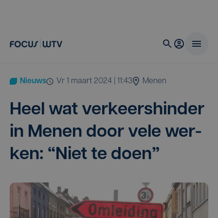
Nieuws
vr 1 maart 2024 | 11:43
Menen
Heel wat ver­keers­hin­der
in Menen door vele wer­
ken:
“
Niet te doen”