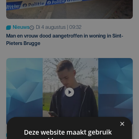
Nieuws
di 4 augustus | 09:32
Man en vrouw dood aangetroffen in woning in Sint-
Pieters Brugge
×
Deze website maakt gebruik
Nieuws
do 6 augustus | 21:30