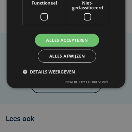
Functioneel
Niet-
geclassificeerd
ALLES ACCEPTEREN
Taalfout opgemerkt?
ALLES AFWIJZEN
Heb je een taal- of schrijffout opgemerkt in dit
artikel?
DETAILS WEERGEVEN
POWERED BY COOKIESCRIPT
Laat het ons weten
Lees ook