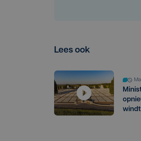
Lees ook
m
Minis
opnie
windt