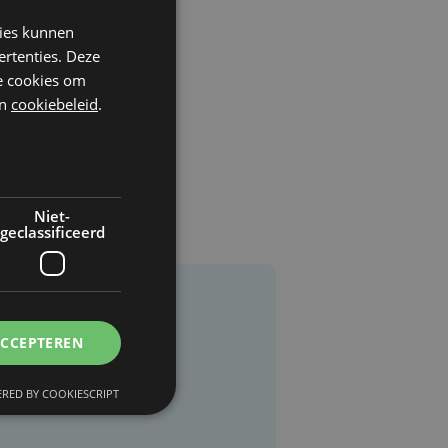
kies kunnen
ertenties. Deze
he cookies om
n
cookiebeleid
.
Niet-
geclassificeerd
ACCEPTEREN
RED BY COOKIESCRIPT