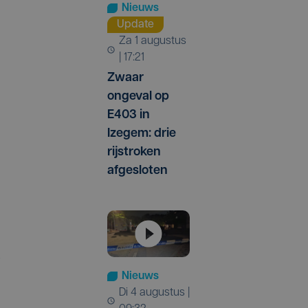
Nieuws
Update
za 1 augustus
| 17:21
Zwaar
ongeval op
E403 in
Izegem: drie
rijstroken
afgesloten
e
Nieuws
di 4 augustus |