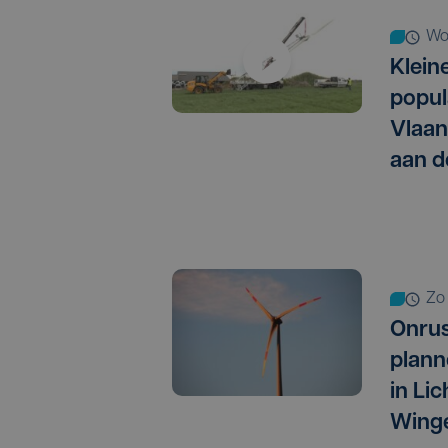
w
Klein
popul
Vlaan
aan d
z
Onrus
plann
in Li
Wing