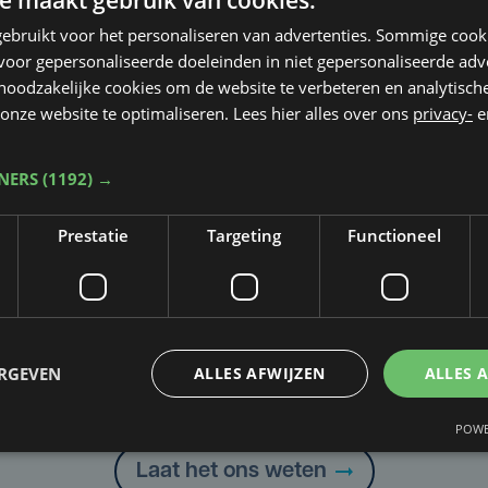
e maakt gebruik van cookies.
ebruikt voor het personaliseren van advertenties. Sommige coo
oor gepersonaliseerde doeleinden in niet gepersonaliseerde adv
 noodzakelijke cookies om de website te verbeteren en analytisc
onze website te optimaliseren. Lees hier alles over ons
privacy-
e
TNERS
(1192) →
Prestatie
Targeting
Functioneel
Taalfout opgemerkt?
ERGEVEN
ALLES AFWIJZEN
ALLES 
Heb je een taal- of schrijffout opgemerkt in dit artikel?
POWE
Laat het ons weten