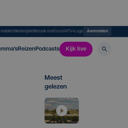
s melden
Wedstrijden
Bezoek ons
FocusWTV+
Logo
Aanmelden
amma's
Reizen
Podcasts
Kijk live
Meest
gelezen