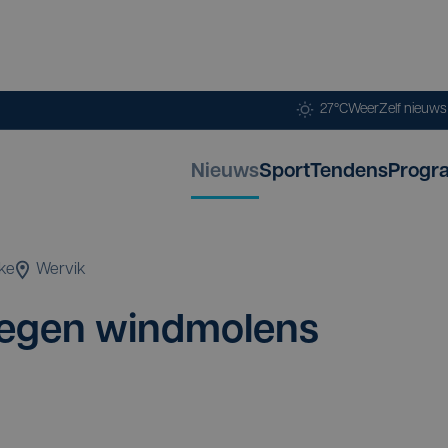
27°C
Weer
Zelf nieuw
Nieuws
Sport
Tendens
Progr
ke
Wervik
egen wind­mo­lens