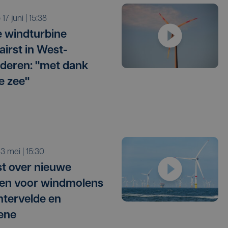
o 17 juni | 15:38
e windturbine
airst in West-
deren: "met dank
e zee"
o 3 mei | 15:30
t over nieuwe
en voor windmolens
chtervelde en
ene