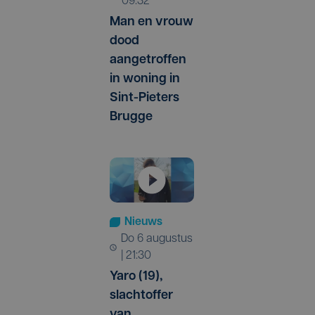
09:32
Man en vrouw
dood
aangetroffen
in woning in
Sint-Pieters
Brugge
Nieuws
do 6 augustus
| 21:30
Yaro (19),
slachtoffer
van