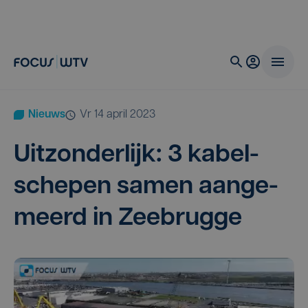
Nieuws
vr 14 april 2023
Uit­zon­der­lijk:
3
kabel­
sche­pen samen aan­ge­
meerd in Zeebrugge