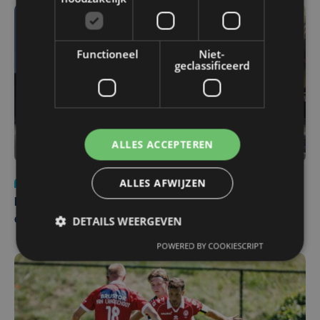
Functioneel
Niet-
geclassificeerd
ALLES ACCEPTEREN
ALLES AFWIJZEN
Nieuws
za 1 augustus | 22:36
Belgisch Solar Team met West-Vlamingen wint voor
DETAILS WEERGEVEN
eerst in VS
POWERED BY COOKIESCRIPT