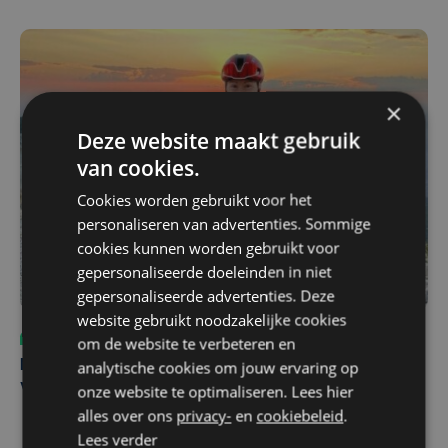
×
Deze website maakt gebruik
van cookies.
Cookies worden gebruikt voor het
personaliseren van advertenties. Sommige
cookies kunnen worden gebruikt voor
gepersonaliseerde doeleinden in niet
gepersonaliseerde advertenties. Deze
website gebruikt noodzakelijke cookies
Sport
do 6 augustus | 10:49
om de website te verbeteren en
analytische cookies om jouw ervaring op
Margot Vanpachtenbeke beklimt zeven keer de Mont
onze website te optimaliseren. Lees hier
Ventoux
alles over ons
privacy-
en
cookiebeleid
.
Lees verder