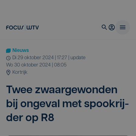
Nieuws
di 29 oktober 2024 | 17:27
| update
wo 30 oktober 2024 | 08:05
Kortrijk
Twee zwaar­ge­won­den
bij onge­val met spook­rij­
der op
R
8