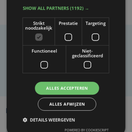
SHOW ALL PARTNERS
(1192) →
Strikt
Prestatie
Targeting
noodzakelijk
Taalfout opgemerkt?
Functioneel
Niet-
Heb je een taal- of schrijffout opgemerkt in dit
geclassificeerd
artikel?
Laat het ons weten
ALLES ACCEPTEREN
ALLES AFWIJZEN
Lees ook
DETAILS WEERGEVEN
POWERED BY COOKIESCRIPT