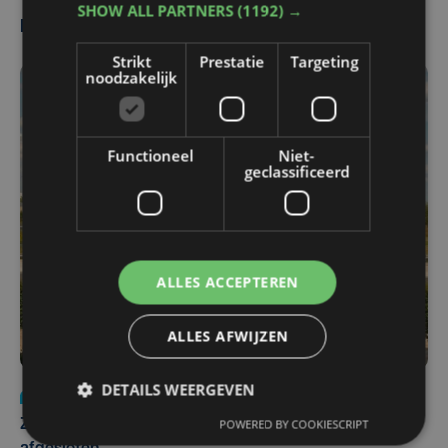
SHOW ALL PARTNERS
(1192) →
Meest gelezen
Strikt
Prestatie
Targeting
noodzakelijk
Functioneel
Niet-
geclassificeerd
ALLES ACCEPTEREN
ALLES AFWIJZEN
DETAILS WEERGEVEN
Nieuws
Update
za 1 augustus | 17:21
POWERED BY COOKIESCRIPT
Zwaar ongeval op E403 in Izegem: drie rijstroken