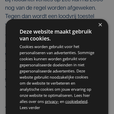
nog van de regel worden afgeweken.
Tegen dan wordt een loodvrij toestel
×
verwacht.
Deze website maakt gebruik
Volgens luchtmodelleringen blijven de
van cookies.
loodemissies ruim onder de Europese
Cookies worden gebruikt voor het
personaliseren van advertenties. Sommige
gezondheidsdrempels. Zelfs in de buurt
cookies kunnen worden gebruikt voor
van gevoelige locaties zoals scholen of
gepersonaliseerde doeleinden in niet
woonzorgcentra is er volgens experts
gepersonaliseerde advertenties. Deze
website gebruikt noodzakelijke cookies
geen merkbare impact. De milieueffecten
om de website te verbeteren en
worden als “aanvaardbaar” ingeschat.
analytische cookies om jouw ervaring op
onze website te optimaliseren. Lees hier
alles over ons
privacy-
en
cookiebeleid
.
Bart Coopman
Celien Tanghe
Lees verder