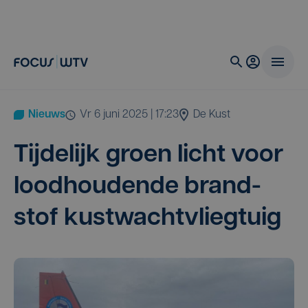
Nieuws
vr 6 juni 2025 | 17:23
De Kust
Tij­de­lijk groen licht voor
lood­hou­den­de brand­
stof kustwachtvliegtuig