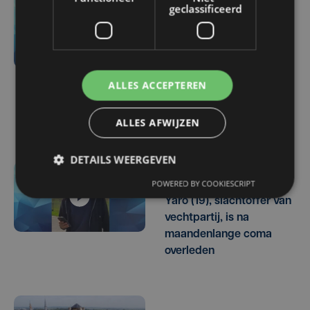
geclassificeerd
13 min. geleden
KIJK. Wagen rijdt in op
tankwagen in
Roesbrugge: politie moet
tussenkomen na
ALLES ACCEPTEREN
agressief gedrag
bestuurder
ALLES AFWIJZEN
DETAILS WEERGEVEN
do 6 augustus | 21:30
POWERED BY COOKIESCRIPT
Yaro (19), slachtoffer van
vechtpartij, is na
maandenlange coma
overleden