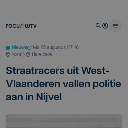
Nieuws
ma 25 augustus | 17:46
Kortrijk
Harelbeke
Straat­ra­cers uit West-
Vlaan­de­ren val­len poli­tie
aan in Nijvel