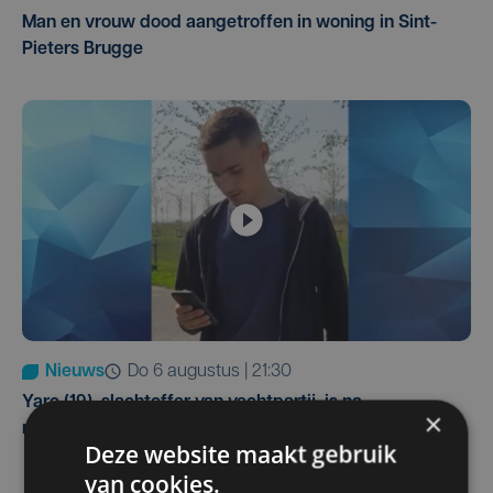
Man en vrouw dood aangetroffen in woning in Sint-
Pieters Brugge
Nieuws
do 6 augustus | 21:30
Yaro (19), slachtoffer van vechtpartij, is na
×
maandenlange coma overleden
Deze website maakt gebruik
van cookies.