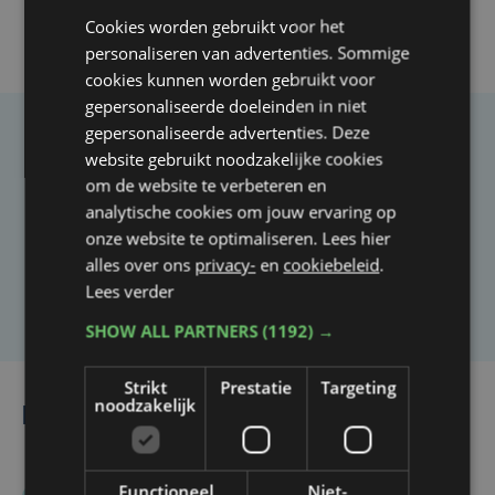
Cookies worden gebruikt voor het
personaliseren van advertenties. Sommige
cookies kunnen worden gebruikt voor
gepersonaliseerde doeleinden in niet
gepersonaliseerde advertenties. Deze
Taalfout opgemerkt?
website gebruikt noodzakelijke cookies
om de website te verbeteren en
Heb je een taal- of schrijffout opgemerkt in dit
analytische cookies om jouw ervaring op
artikel?
onze website te optimaliseren. Lees hier
alles over ons
privacy-
en
cookiebeleid
.
Laat het ons weten
Lees verder
SHOW ALL PARTNERS
(1192) →
Strikt
Prestatie
Targeting
noodzakelijk
Lees ook
Functioneel
Niet-