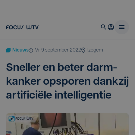
Nieuws
vr 9 september 2022
Izegem
Snel­ler en beter darm­
kan­ker opspo­ren dank­zij
arti­fi­ci­ë­le intelligentie