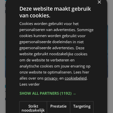
×
Man en vrouw dood aangetroffen in woning in Sint-
Deze website maakt gebruik
Pieters Brugge
van cookies.
Cookies worden gebruikt voor het
personaliseren van advertenties. Sommige
cookies kunnen worden gebruikt voor
gepersonaliseerde doeleinden in niet
gepersonaliseerde advertenties. Deze
website gebruikt noodzakelijke cookies
om de website te verbeteren en
analytische cookies om jouw ervaring op
onze website te optimaliseren. Lees hier
alles over ons
privacy-
en
cookiebeleid
.
Lees verder
Nieuws
do 6 augustus | 21:30
SHOW ALL PARTNERS
(1192) →
Yaro (19), slachtoffer van vechtpartij, is na
maandenlange coma overleden
Strikt
Prestatie
Targeting
noodzakelijk