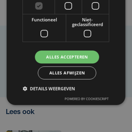
Functioneel
Niet-
geclassificeerd
Taalfout opgemerkt?
Heb je een taal- of schrijffout opgemerkt in dit
ALLES ACCEPTEREN
artikel?
ALLES AFWIJZEN
Laat het ons weten
DETAILS WEERGEVEN
POWERED BY COOKIESCRIPT
Lees ook