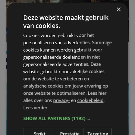
×
Deze website maakt gebruik
van cookies.
Cookies worden gebruikt voor het
personaliseren van advertenties. Sommige
cookies kunnen worden gebruikt voor
Nieuws
di 4 augustus | 09:32
gepersonaliseerde doeleinden in niet
Man en vrouw dood aangetroffen in woning in Sint-
gepersonaliseerde advertenties. Deze
Pieters Brugge
website gebruikt noodzakelijke cookies
om de website te verbeteren en
analytische cookies om jouw ervaring op
onze website te optimaliseren. Lees hier
alles over ons
privacy-
en
cookiebeleid
.
Lees verder
SHOW ALL PARTNERS
(1192) →
Strikt
Prestatie
Targeting