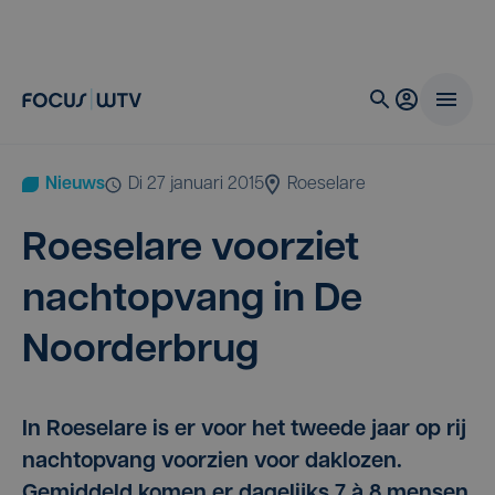
Nieuws
di 27 januari 2015
Roeselare
Roe­se­la­re voor­ziet
nacht­op­vang in De
Noorderbrug
In Roeselare is er voor het tweede jaar op rij
nachtopvang voorzien voor daklozen.
Gemiddeld komen er dagelijks 7 à 8 mensen