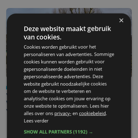
×
Deze website maakt gebruik
van cookies.
Cookies worden gebruikt voor het
personaliseren van advertenties. Sommige
cookies kunnen worden gebruikt voor
gepersonaliseerde doeleinden in niet
gepersonaliseerde advertenties. Deze
website gebruikt noodzakelijke cookies
Nieuws
wo 5 augustus | 11:57
om de website te verbeteren en
Vier Oostendse gynaecologen versterken dienst in AZ
analytische cookies om jouw ervaring op
West, dat ook een nieuwe voltijdse gynaecoloog
onze website te optimaliseren. Lees hier
verwelkomt
alles over ons
privacy-
en
cookiebeleid
.
Lees verder
SHOW ALL PARTNERS
(1192) →