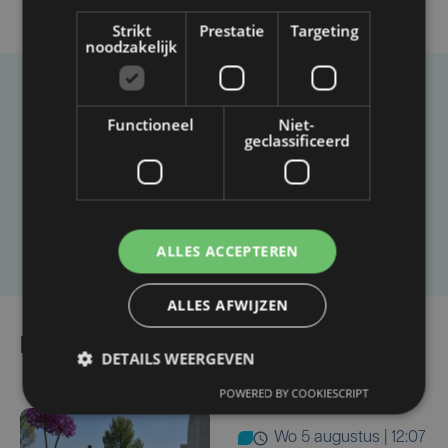
Strikt
Prestatie
Targeting
noodzakelijk
Taalfout opgemerkt?
Functioneel
Niet-
geclassificeerd
Heb je een taal- of schrijffout opgemerkt in dit
artikel?
Laat het ons weten
ALLES ACCEPTEREN
ALLES AFWIJZEN
Lees ook
DETAILS WEERGEVEN
POWERED BY COOKIESCRIPT
wo 5 augustus | 12:07