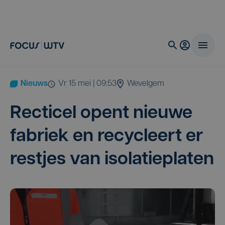
Nieuws
vr 15 mei | 09:53
Wevelgem
Rec­ti­cel opent nieu­we
fabriek en recy­cleert er
rest­jes van isolatieplaten