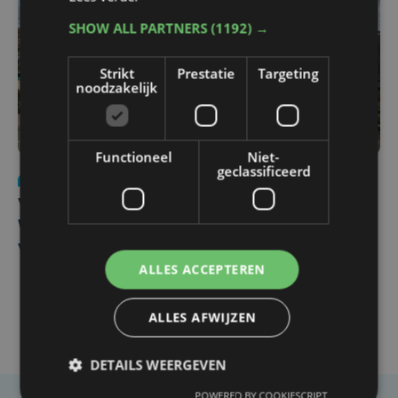
SHOW ALL PARTNERS
(1192) →
Strikt
Prestatie
Targeting
noodzakelijk
Functioneel
Niet-
geclassificeerd
Nieuws
wo 5 augustus | 11:57
Vier Oostendse gynaecologen versterken dienst in AZ
West, dat ook een nieuwe voltijdse gynaecoloog
verwelkomt
ALLES ACCEPTEREN
ALLES AFWIJZEN
DETAILS WEERGEVEN
POWERED BY COOKIESCRIPT